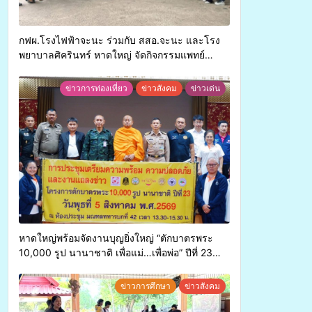
กฟผ.โรงไฟฟ้าจะนะ ร่วมกับ สสอ.จะนะ และโรง
พยาบาลศิครินทร์ หาดใหญ่ จัดกิจกรรมแพทย์
เคลื่อนที่ ประจำปี 2569
ข่าวการท่องเที่ยว
ข่าวสังคม
ข่าวเด่น
หาดใหญ่พร้อมจัดงานบุญยิ่งใหญ่ “ตักบาตรพระ
10,000 รูป นานาชาติ เพื่อแม่…เพื่อพ่อ” ปีที่ 23
รวมพลังพุทธศาสนิกชน 4 ประเทศ สืบสาน
ประเพณีแห่งศรัทธา
ข่าวการศึกษา
ข่าวสังคม