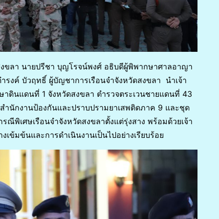
วัดสงขลา นายปรีชา บุญโรจน์พงศ์ อธิบดีผู้พิพากษาศาลอาญา
งค์ บัวฤทธิ์ ผู้บัญชาการเรือนจำจังหวัดสงขลา นำเจ้า
ักษาดินแดนที่ 1 จังหวัดสงขลา ตำรวจตระเวนชายแดนที่ 43
า, สำนักงานป้องกันและปราบปรามยาเสพติดภาค 9 และชุด
รณีพิเศษเรือนจำจังหวัดสงขลาตั้งแต่รุ่งสาง พร้อมด้วยเจ้า
่างเข้มข้นและการดำเนินงานเป็นไปอย่างเรียบร้อย