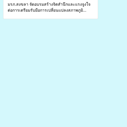
มรภ.สงขลา จัดอบรมสร้างจิตสำนึกและแรงจูงใจ
ต่อการเตรียมรับมือการเปลี่ยนแปลงสภาพภูมิ
อากาศ ถ่ายทอดองค์ความรู้ ปลูกฝังวัฒนธรรมใส่ใจ
สิ่งแวดล้อม