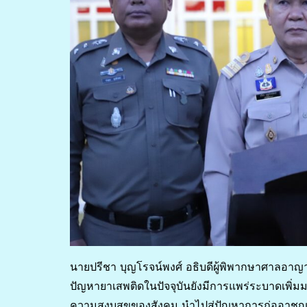
นายปรีชา บุญโรจน์พงศ์ อธิบดีผู้พิพากษาศาลอา
ปัญหายาเสพติดในปัจจุบันยังมีการแพร่ระบาดเพิ่
ความสงบสุขของสังคม นำไปสู่ปัญหาการก่ออาชญ