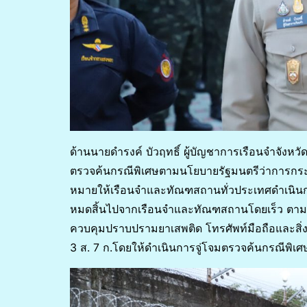
ด้านนายดำรงค์ บัวฤทธิ์ ผู้บัญชาการเรือนจำจังหว
ตรวจค้นกรณีพิเศษตามนโยบายรัฐมนตรีว่าการกระ
หมายให้เรือนจำและทัณฑสถานทั่วประเทศดำเนินก
หมดสิ้นไปจากเรือนจำและทัณฑสถานโดยเร็ว ตามนโย
ควบคุมปราบปรามยาเสพติด โทรศัพท์มือถือและสิ่
3 ส. 7 ก.โดยให้ดำเนินการจู่โจมตรวจค้นกรณีพิเศษ