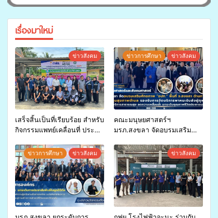
เรื่องมาใหม่
ข่าวสังคม
ข่าวการศึกษา
ข่าวสังคม
เสร็จสิ้นเป็นที่เรียบร้อย สำหรับ
คณะมนุษยศาสตร์ฯ
กิจกรรมแพทย์เคลื่อนที่ ประจำ
มรภ.สงขลา จัดอบรมเสริม
ปี 2569 เพื่อให้บริการด้าน
ศักยภาพ “อปท.” ด้านการเบิก
สุขภาพแก่ประชาชนในพื้นที่
จ่ายงบกองทุนสุขภาพตำบล
ข่าวการศึกษา
ข่าวสังคม
ข่าวสังคม
อำเภอจะนะ
รองรับการจัดบริการพาหนะรับ
ส่งผู้ทุพพลภาพเพื่อเข้ารับ
บริการสาธารณสุข ลดความ
เหลื่อมล้ำ ยกระดับคุณภาพ
ชีวิตประชาชนอย่างยั่งยืน
มรภ.สงขลา ยกระดับการ
กฟผ.โรงไฟฟ้าจะนะ ร่วมกับ