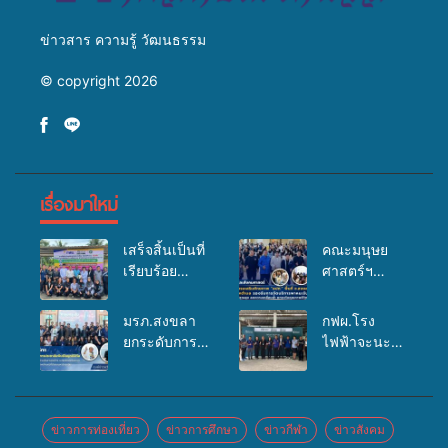
ข่าวสาร ความรู้ วัฒนธรรม
© copyright 2026
เรื่องมาใหม่
เสร็จสิ้นเป็นที่
คณะมนุษย
เรียบร้อย
ศาสตร์ฯ
สำหรับ
มรภ.สงขลา
กิจกรรมแพทย์
จัดอบรมเสริม
มรภ.สงขลา
กฟผ.โรง
เคลื่อนที่
ศักยภาพ
ยกระดับการ
ไฟฟ้าจะนะ
ประจำปี
“อปท.” ด้าน
ประชาสัมพันธ์
ร่วมกับ
2569 เพื่อให้
การเบิกจ่ายงบ
ในยุคดิจิทัล
สสอ.จะนะ
บริการด้าน
กองทุน
เปิดเวทีเสริม
และโรง
สุขภาพแก่
สุขภาพตำบล
องค์ความรู้
พยาบาลศิคริ
ข่าวการท่องเที่ยว
ข่าวการศึกษา
ข่าวกีฬา
ข่าวสังคม
ประชาชนใน
รองรับการจัด
เครือข่าย
นทร์ หาดใหญ่