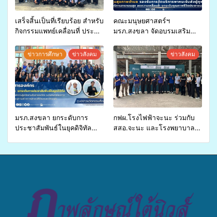
เสร็จสิ้นเป็นที่เรียบร้อย สำหรับ
คณะมนุษยศาสตร์ฯ
กิจกรรมแพทย์เคลื่อนที่ ประจำ
มรภ.สงขลา จัดอบรมเสริม
ปี 2569 เพื่อให้บริการด้าน
ศักยภาพ “อปท.” ด้านการเบิก
สุขภาพแก่ประชาชนในพื้นที่
จ่ายงบกองทุนสุขภาพตำบล
ข่าวการศึกษา
ข่าวสังคม
ข่าวสังคม
อำเภอจะนะ
รองรับการจัดบริการพาหนะรับ
ส่งผู้ทุพพลภาพเพื่อเข้ารับ
บริการสาธารณสุข ลดความ
เหลื่อมล้ำ ยกระดับคุณภาพ
ชีวิตประชาชนอย่างยั่งยืน
มรภ.สงขลา ยกระดับการ
กฟผ.โรงไฟฟ้าจะนะ ร่วมกับ
ประชาสัมพันธ์ในยุคดิจิทัล
สสอ.จะนะ และโรงพยาบาล
เปิดเวทีเสริมองค์ความรู้เครือ
ศิครินทร์ หาดใหญ่ จัดกิจกรรม
ข่ายสื่อสารองค์กร ระดมสมอง
แพทย์เคลื่อนที่ ประจำปี 2569
วางแนวทางการทำงาน ปูทาง
สู่การสร้างภาพลักษณ์ที่ดีของ
มหาวิทยาลัย