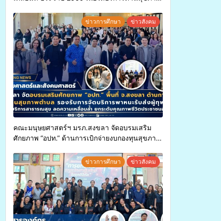
แก่ประชาชนในพื้นที่อำเภอจะนะ
ข่าวการศึกษา
ข่าวสังคม
คณะมนุษยศาสตร์ฯ มรภ.สงขลา จัดอบรมเสริม
ศักยภาพ “อปท.” ด้านการเบิกจ่ายงบกองทุนสุขภาพ
ตำบล รองรับการจัดบริการพาหนะรับส่งผู้
ทุพพลภาพเพื่อเข้ารับบริการสาธารณสุข ลดความ
ข่าวการศึกษา
ข่าวสังคม
เหลื่อมล้ำ ยกระดับคุณภาพชีวิตประชาชนอย่าง
ยั่งยืน