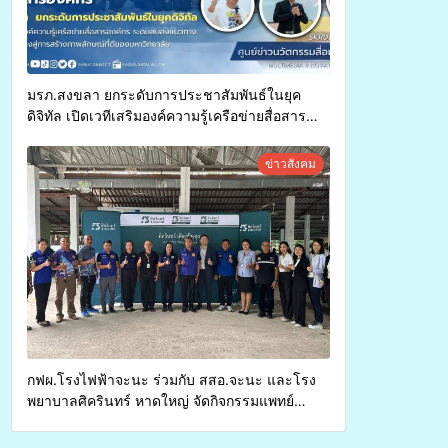
มรภ.สงขลา ยกระดับการประชาสัมพันธ์ในยุค
ดิจิทัล เปิดเวทีเสริมองค์ความรู้เครือข่ายสื่อสาร
องค์กร ระดมสมองวางแนวทางการทำงาน ปูทางสู่
การสร้างภาพลักษณ์ที่ดีของมหาวิทยาลัย
ข่าวสังคม
กฟผ.โรงไฟฟ้าจะนะ ร่วมกับ สสอ.จะนะ และโรง
พยาบาลศิครินทร์ หาดใหญ่ จัดกิจกรรมแพทย์
เคลื่อนที่ ประจำปี 2569