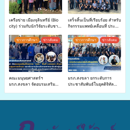
เครือข่าย เมืองจุลินทรีย์ (Bio
เสร็จสิ้นเป็นที่เรียบร้อย สำหรับ
city) ร่วมกับนักวิจัยระดับชาติ
กิจกรรมแพทย์เคลื่อนที่ ประจำ
ขยายความรู้สู่ชุมชน”การใช้
ปี 2569 เพื่อให้บริการด้าน
ประโยชน์จากสาหร่ายและ
สุขภาพแก่ประชาชนในพื้นที่
ข่าวการศึกษา
ข่าวสังคม
ข่าวการศึกษา
ข่าวสังคม
เห็ดไมคอร์ไรซาสำหรับปลูกไม้
อำเภอจะนะ
มีค่า-พืชเศรษฐกิจ”
คณะมนุษยศาสตร์ฯ
มรภ.สงขลา ยกระดับการ
มรภ.สงขลา จัดอบรมเสริม
ประชาสัมพันธ์ในยุคดิจิทัล
ศักยภาพ “อปท.” ด้านการเบิก
เปิดเวทีเสริมองค์ความรู้เครือ
จ่ายงบกองทุนสุขภาพตำบล
ข่ายสื่อสารองค์กร ระดมสมอง
รองรับการจัดบริการพาหนะรับ
วางแนวทางการทำงาน ปูทาง
ส่งผู้ทุพพลภาพเพื่อเข้ารับ
สู่การสร้างภาพลักษณ์ที่ดีของ
บริการสาธารณสุข ลดความ
มหาวิทยาลัย
เหลื่อมล้ำ ยกระดับคุณภาพ
ชีวิตประชาชนอย่างยั่งยืน