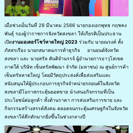
เมื่อช่วงเย็นวันที่ 29 มีนาคม 2566 นายกองเอกพุทธ กฤชคง
พันธุ์ รองผู้ว่าราชการจังหวัดสงขลา ให้เกียรติเป็นประธาน
เปิด
งานมอเตอร์โชว์หาดใหญ่ 2023
ร่วมกับ นายณรงค์ ตั้ง
ภัสสรเรือง นายกสมาคมการค้าธุรกิจ ยานยนต์จังหวัด
สงขลา และ นายสรัล ตันติจำนรรจ์ ผู้อำนวยการอาวุโสเขต
ภาคใต้ บริษัท เซ็นทรัลพัฒนา จำกัด (มหาชน) ณ ศูนย์การค้า
เซ็นทรัลหาดใหญ่ โดยมีวัตถุประสงค์เพื่อส่งเสริมและ
สนับสนุนให้ผู้ประกอบการธุรกิจจำหน่ายรถยนต์ในจังหวัด
สงขลามีโอกาสกระตุ้นยอดขาย นำเสนอกิจกรรมที่เป็น
ประโยชน์ต่อลูกค้า ทั้งด้านราคา การส่งเสริมการขาย และ
กิจกรรมสร้างสรรค์สังคม ตลอดจนกระตุ้นเศรษฐกิจในจังหวัด
สงขลาให้คึกคักมากยิ่งขึ้นในช่วงกลางปี