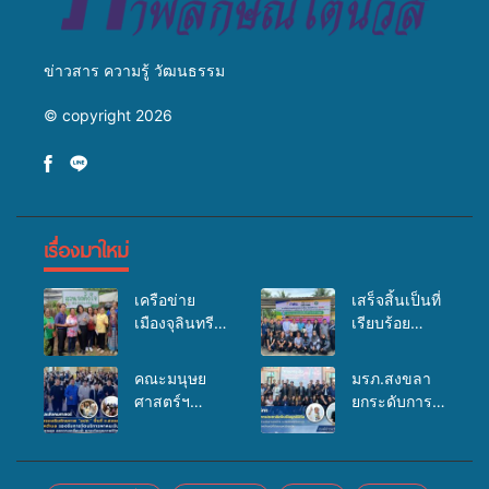
ข่าวสาร ความรู้ วัฒนธรรม
© copyright 2026
เรื่องมาใหม่
เครือข่าย
เสร็จสิ้นเป็นที่
เมืองจุลินทรีย์
เรียบร้อย
(Bio city)
สำหรับ
ร่วมกับนักวิจัย
กิจกรรมแพทย์
คณะมนุษย
มรภ.สงขลา
ระดับชาติ
เคลื่อนที่
ศาสตร์ฯ
ยกระดับการ
ขยายความรู้สู่
ประจำปี
มรภ.สงขลา
ประชาสัมพันธ์
ชุมชน”การใช้
2569 เพื่อให้
จัดอบรมเสริม
ในยุคดิจิทัล
ประโยชน์จาก
บริการด้าน
ศักยภาพ
เปิดเวทีเสริม
สาหร่ายและ
สุขภาพแก่