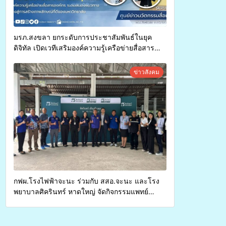
มรภ.สงขลา ยกระดับการประชาสัมพันธ์ในยุค
ดิจิทัล เปิดเวทีเสริมองค์ความรู้เครือข่ายสื่อสาร
องค์กร ระดมสมองวางแนวทางการทำงาน ปูทางสู่
การสร้างภาพลักษณ์ที่ดีของมหาวิทยาลัย
ข่าวสังคม
กฟผ.โรงไฟฟ้าจะนะ ร่วมกับ สสอ.จะนะ และโรง
พยาบาลศิครินทร์ หาดใหญ่ จัดกิจกรรมแพทย์
เคลื่อนที่ ประจำปี 2569