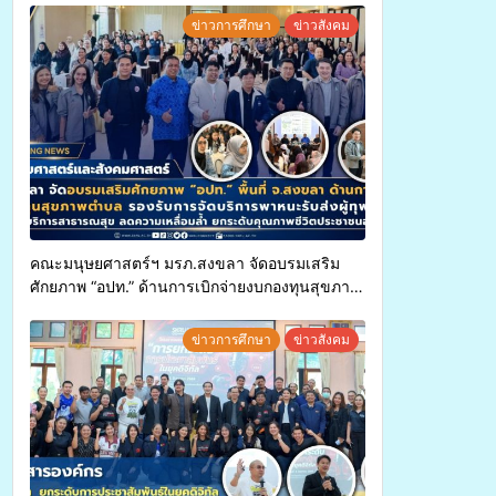
ข่าวการศึกษา
ข่าวสังคม
คณะมนุษยศาสตร์ฯ มรภ.สงขลา จัดอบรมเสริม
ศักยภาพ “อปท.” ด้านการเบิกจ่ายงบกองทุนสุขภาพ
ตำบล รองรับการจัดบริการพาหนะรับส่งผู้
ทุพพลภาพเพื่อเข้ารับบริการสาธารณสุข ลดความ
ข่าวการศึกษา
ข่าวสังคม
เหลื่อมล้ำ ยกระดับคุณภาพชีวิตประชาชนอย่าง
ยั่งยืน