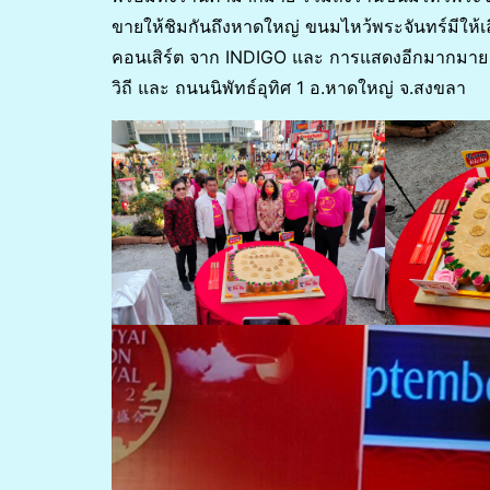
ขายให้ชิมกันถึงหาดใหญ่ ขนมไหว้พระจันทร์มีให
คอนเสิร์ต จาก INDIGO และ การแสดงอีกมากมาย ซึ
วิถี และ ถนนนิพัทธ์อุทิศ 1 อ.หาดใหญ่ จ.สงขลา