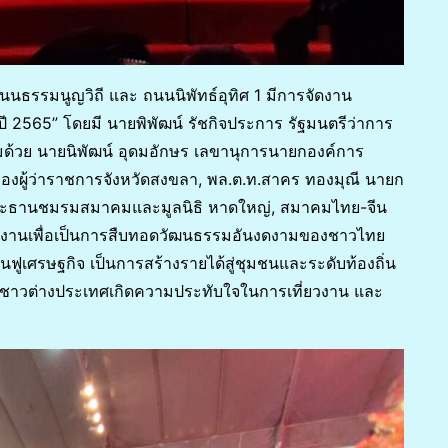
นนธรรมนูญวิถี และ ถนนนิพัทธ์อุทิศ 1 มีการจัดงาน
ี 2565” โดยมี นายพิพัฒน์ รัชกิจประการ รัฐมนตรีว่าการ
มด้วย นายนิพัฒน์ อุดมอักษร เลขานุการนายกองค์การ
องผู้ว่าราชการจังหวัดสงขลา, พล.ต.ท.สาคร ทองมุณี นายก
ประธานชมรมสมาคมและมูลนิธิ หาดใหญ่, สมาคมไทย-จีน
นงานเพื่อเป็นการสืบทอดวัฒนธรรมอันงดงามของชาวไทย
ื้นฟูเศรษฐกิจ เป็นการสร้างรายได้สู่ชุมชนและระดับท้องถิ่น
และชาวต่างประเทศเกิดความประทับใจในการเที่ยวงาน และ