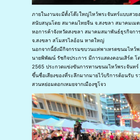
ภายในงานจะมีตั้งโต๊ะใหญ่ไหว้พระจันทร์แบบสวยงาม ย
สนับสนุนโดย สมาคมไทยจีน จ.สงขลา สมาคมเมตตาธ
หอการค้าจังหวัดสงขลา สมาคมสมาพันธ์ธุรกิจการ
จ.สงขลา สโมสรไลอ้อน หาดใหญ่
นอกจากนี้ยังมีกิจกรรมขบวนแห่พาเหรดขนมไหว้พร
นายพิพัฒน์ รัชกิจประการ มีการแสดงคอนเสิร์ต โดย
2565 ประกวดแข่งขันการทานขนมไหว้พระจันทร์ 
ขึ้นชื่อเสียงของที่ระลึกมากมายไว้บริการต้อนรั
สวนหย่อมดอกเหมยจากเมืองซูโจว