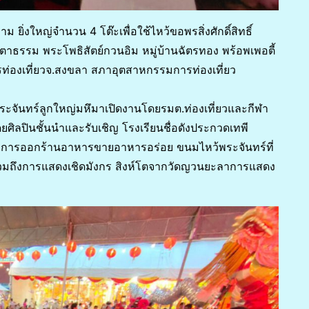
ิ่งใหญ่จำนวน 4 โต๊ะเพื่อใช้ไหว้ขอพรสิ่งศักดิ์สิทธิ์
รรม พระโพธิสัตย์กวนอิม หมู่บ้านฉัตรทอง พร้อพเพอตี้
ท่องเที่ยวจ.สงขลา สภาอุตสาหกรรมการท่องเที่ยว
ะจันทร์ลูกใหญ่มหึมาเปิดงานโดยรมต.ท่องเที่ยวและกีฬา
ศิลปินชั้นนำและรับเชิญ โรงเรียนชื่อดังประกวดเทพี
การออกร้านอาหารขายอาหารอร่อย ขนมไหว้พระจันทร์ที่
บ รวมถึงการแสดงเชิดมังกร สิงห์โตจากวัดญวนยะลาการแสดง