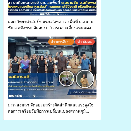
คณะวิทยาศาสตร์ฯ มรภ.สงขลา ลงพื้นที่ ต.สนาม
ชัย อ.สทิงพระ จัดอบรม “การเพาะเลี้ยงแหนแดง
เป็นอาหารสัตว์” ทดแทนการใช้ปุ๋ยเคมี เพิ่ม
ประสิทธิภาพการผลิต ต่อยอดสู่อาชีพเสริมใน
ข่าวการศึกษา
ข่าวสังคม
อนาคต
มรภ.สงขลา จัดอบรมสร้างจิตสำนึกและแรงจูงใจ
ต่อการเตรียมรับมือการเปลี่ยนแปลงสภาพภูมิ
อากาศ ถ่ายทอดองค์ความรู้ ปลูกฝังวัฒนธรรมใส่ใจ
สิ่งแวดล้อม