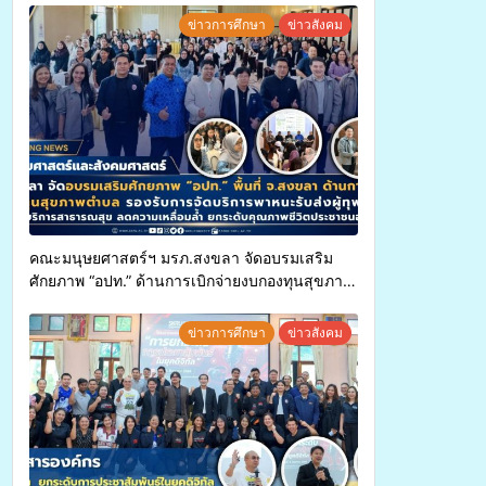
ข่าวการศึกษา
ข่าวสังคม
คณะมนุษยศาสตร์ฯ มรภ.สงขลา จัดอบรมเสริม
ศักยภาพ “อปท.” ด้านการเบิกจ่ายงบกองทุนสุขภาพ
ตำบล รองรับการจัดบริการพาหนะรับส่งผู้
ทุพพลภาพเพื่อเข้ารับบริการสาธารณสุข ลดความ
ข่าวการศึกษา
ข่าวสังคม
เหลื่อมล้ำ ยกระดับคุณภาพชีวิตประชาชนอย่าง
ยั่งยืน