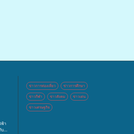
ข่าวการท่องเที่ยว
ข่าวการศึกษา
ข่าวกีฬา
ข่าวสังคม
ข่าวเด่น
ข่าวเศรษฐกิจ
 จัด
ฟ้า
ปท.”
ับ
กจ่าย