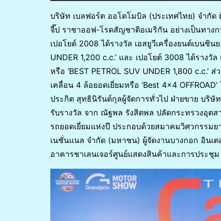
บริษัท เบลฟอร์ต ออโตโมบิล (ประเทศไทย) จำกัด ผ
จี๊ป ราชาออฟ-โรดสัญชาติอเมริกัน อย่างเป็นทา
เปอโยต์ 2008 ได้รางวัล เอสยูวีเครื่องยนต์เบนซิน
UNDER 1,200 c.c.’ และ เปอโยต์ 3008 ได้รางวัล เอส
หรือ ‘BEST PETROL SUV UNDER 1,800 c.c.’ ส่วน 
เคลื่อน 4 ล้อยอดเยี่ยมหรือ ‘Best 4×4 OFFROAD’ 
ประกิต สุทธินิรันด์กุลผู้จัดการทั่วไป ฝ่ายขาย บร
รับรางวัล จาก ณัฐพล รังสิตพล ปลัดกระทรวงอุ
รถยอดเยี่ยมแห่งปี ประกอบด้วยสมาคมวิศวกรรมยานย
เนชั่นแนล จำกัด (มหาชน) ผู้จัดงานบางกอก อินเตอร
อาคารชาเลนเจอร์ศูนย์แสดงสินค้าและการประชุม