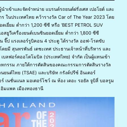
ู้นำเข้าและจัดจำหน่าย แบรนด์รถยนต์ฝรั่งเศส เปอโยต์ และ
งการ ในประเทศไทย คว้ารางวัล Car of The Year 2023 โดย
ยอดเยี่ยม ต่ำกว่า 1,200 ซีซี หรือ ‘BEST PETROL SUV
ยูวีเครื่องยนต์เบนซินยอดเยี่ยม ต่ำกว่า 1,800 ซีซี
จี๊ป แรงเลอร์รูบิคอน 4 ประตู ได้รางวัล ออฟ-โรดขับ
โดยมี สุนทรพันธ์ เดชะเทศ ประธานเจ้าหน้าที่บริหาร และ
ิษัท เบลฟอร์ตออโตโมบิล (ประเทศไทย) จำกัด เป็นผู้แทนเข้า
ตสาหกรรม ภายใต้การตัดสินของคณะกรรมการตัดสินรางวัล
นต์ไทย (TSAE) และบริษัท กรังด์ปรีซ์ อินเตอร์
์ เนชั่นแนล มอเตอร์โชว์ ณ ห้อง เดอะ รอยัล จูบิลี่ บอลรูม
 อิมแพค เมืองทองธานี