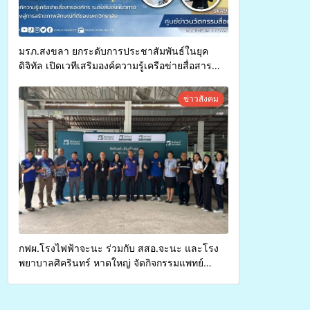
มรภ.สงขลา ยกระดับการประชาสัมพันธ์ในยุค
ดิจิทัล เปิดเวทีเสริมองค์ความรู้เครือข่ายสื่อสาร
องค์กร ระดมสมองวางแนวทางการทำงาน ปูทางสู่
การสร้างภาพลักษณ์ที่ดีของมหาวิทยาลัย
ข่าวสังคม
กฟผ.โรงไฟฟ้าจะนะ ร่วมกับ สสอ.จะนะ และโรง
พยาบาลศิครินทร์ หาดใหญ่ จัดกิจกรรมแพทย์
เคลื่อนที่ ประจำปี 2569