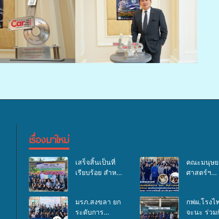
เรื่องมาใหม่
เสร็จสิ้นเป็นที่
คณะมนุษย
เรียบร้อย สำหรับ
ศาสตร์ฯ
กิจกรรมแพทย์
มรภ.สงขลา
เคลื่อนที่ ประจำ
อบรมเสริม
มรภ.สงขลา ยก
กฟผ.โรงไฟ
ปี 2569 เพื่อให้
ศักยภาพ “อ
ระดับการ
จะนะ ร่วมก
บริการด้าน
ด้านการเบิ