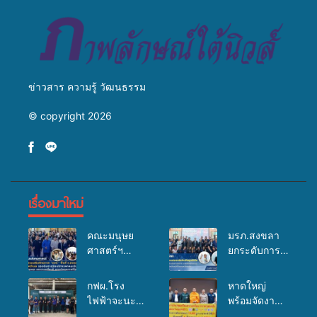
ข่าวสาร ความรู้ วัฒนธรรม
© copyright 2026
เรื่องมาใหม่
คณะมนุษย
มรภ.สงขลา
ศาสตร์ฯ
ยกระดับการ
มรภ.สงขลา
ประชาสัมพันธ์
จัดอบรมเสริม
ในยุคดิจิทัล
กฟผ.โรง
หาดใหญ่
ศักยภาพ
เปิดเวทีเสริม
ไฟฟ้าจะนะ
พร้อมจัดงาน
“อปท.” ด้าน
องค์ความรู้
ร่วมกับ
บุญยิ่งใหญ่