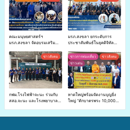
คณะมนุษยศาสตร์ฯ
มรภ.สงขลา ยกระดับการ
มรภ.สงขลา จัดอบรมเสริม
ประชาสัมพันธ์ในยุคดิจิทัล
ศักยภาพ “อปท.” ด้านการเบิก
เปิดเวทีเสริมองค์ความรู้เครือ
จ่ายงบกองทุนสุขภาพตำบล
ข่ายสื่อสารองค์กร ระดมสมอง
ข่าวสังคม
ข่าวการท่องเที่ยว
ข่าวสังคม
รองรับการจัดบริการพาหนะรับ
วางแนวทางการทำงาน ปูทาง
ข่าวเด่น
ส่งผู้ทุพพลภาพเพื่อเข้ารับ
สู่การสร้างภาพลักษณ์ที่ดีของ
บริการสาธารณสุข ลดความ
มหาวิทยาลัย
เหลื่อมล้ำ ยกระดับคุณภาพ
ชีวิตประชาชนอย่างยั่งยืน
กฟผ.โรงไฟฟ้าจะนะ ร่วมกับ
หาดใหญ่พร้อมจัดงานบุญยิ่ง
สสอ.จะนะ และโรงพยาบาล
ใหญ่ “ตักบาตรพระ 10,000
ศิครินทร์ หาดใหญ่ จัดกิจกรรม
รูป นานาชาติ เพื่อแม่…เพื่อ
แพทย์เคลื่อนที่ ประจำปี 2569
พ่อ” ปีที่ 23 รวมพลัง
พุทธศาสนิกชน 4 ประเทศ
สืบสานประเพณีแห่งศรัทธา