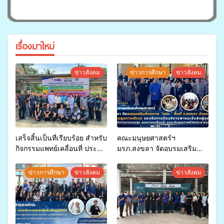
เรื่องมาใหม่
ข่าวสังคม
ข่าวการศึกษา
ข่าวสังคม
เสร็จสิ้นเป็นที่เรียบร้อย สำหรับ
คณะมนุษยศาสตร์ฯ
กิจกรรมแพทย์เคลื่อนที่ ประจำ
มรภ.สงขลา จัดอบรมเสริม
ปี 2569 เพื่อให้บริการด้าน
ศักยภาพ “อปท.” ด้านการเบิก
สุขภาพแก่ประชาชนในพื้นที่
จ่ายงบกองทุนสุขภาพตำบล
ข่าวการศึกษา
ข่าวสังคม
ข่าวสังคม
อำเภอจะนะ
รองรับการจัดบริการพาหนะรับ
ส่งผู้ทุพพลภาพเพื่อเข้ารับ
บริการสาธารณสุข ลดความ
เหลื่อมล้ำ ยกระดับคุณภาพ
ชีวิตประชาชนอย่างยั่งยืน