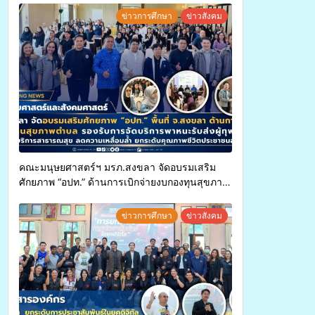
ข่าวการศึกษา
ข่าวสังคม
คณะมนุษยศาสตร์ฯ มรภ.สงขลา จัดอบรมเสริม
ศักยภาพ “อปท.” ด้านการเบิกจ่ายงบกองทุนสุขภาพ
ตำบล รองรับการจัดบริการพาหนะรับส่งผู้
ทุพพลภาพเพื่อเข้ารับบริการสาธารณสุข ลดความ
ข่าวการศึกษา
ข่าวสังคม
เหลื่อมล้ำ ยกระดับคุณภาพชีวิตประชาชนอย่าง
ยั่งยืน