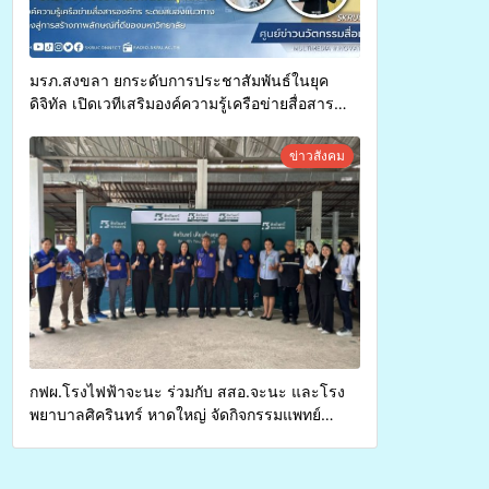
มรภ.สงขลา ยกระดับการประชาสัมพันธ์ในยุค
ดิจิทัล เปิดเวทีเสริมองค์ความรู้เครือข่ายสื่อสาร
องค์กร ระดมสมองวางแนวทางการทำงาน ปูทางสู่
การสร้างภาพลักษณ์ที่ดีของมหาวิทยาลัย
ข่าวสังคม
กฟผ.โรงไฟฟ้าจะนะ ร่วมกับ สสอ.จะนะ และโรง
พยาบาลศิครินทร์ หาดใหญ่ จัดกิจกรรมแพทย์
เคลื่อนที่ ประจำปี 2569