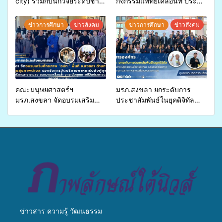
city) ร่วมกับนักวิจัยระดับชาติ
กิจกรรมแพทย์เคลื่อนที่ ประจำ
ขยายความรู้สู่ชุมชน”การใช้
ปี 2569 เพื่อให้บริการด้าน
ประโยชน์จากสาหร่ายและ
สุขภาพแก่ประชาชนในพื้นที่
ข่าวการศึกษา
ข่าวสังคม
ข่าวการศึกษา
ข่าวสังคม
เห็ดไมคอร์ไรซาสำหรับปลูกไม้
อำเภอจะนะ
มีค่า-พืชเศรษฐกิจ”
คณะมนุษยศาสตร์ฯ
มรภ.สงขลา ยกระดับการ
มรภ.สงขลา จัดอบรมเสริม
ประชาสัมพันธ์ในยุคดิจิทัล
ศักยภาพ “อปท.” ด้านการเบิก
เปิดเวทีเสริมองค์ความรู้เครือ
จ่ายงบกองทุนสุขภาพตำบล
ข่ายสื่อสารองค์กร ระดมสมอง
รองรับการจัดบริการพาหนะรับ
วางแนวทางการทำงาน ปูทาง
ส่งผู้ทุพพลภาพเพื่อเข้ารับ
สู่การสร้างภาพลักษณ์ที่ดีของ
บริการสาธารณสุข ลดความ
มหาวิทยาลัย
เหลื่อมล้ำ ยกระดับคุณภาพ
ชีวิตประชาชนอย่างยั่งยืน
ข่าวสาร ความรู้ วัฒนธรรม