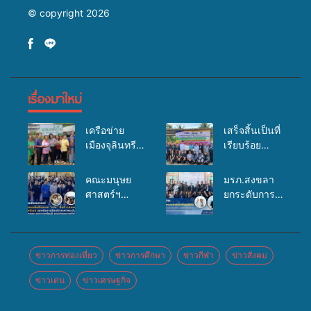
© copyright 2026
เรื่องมาใหม่
เครือข่าย
เสร็จสิ้นเป็นที่
เมืองจุลินทรีย์
เรียบร้อย
(Bio city)
สำหรับ
ร่วมกับนักวิจัย
กิจกรรมแพทย์
คณะมนุษย
มรภ.สงขลา
ระดับชาติ
เคลื่อนที่
ศาสตร์ฯ
ยกระดับการ
ขยายความรู้สู่
ประจำปี
มรภ.สงขลา
ประชาสัมพันธ์
ชุมชน”การใช้
2569 เพื่อให้
จัดอบรมเสริม
ในยุคดิจิทัล
ประโยชน์จาก
บริการด้าน
ศักยภาพ
เปิดเวทีเสริม
สาหร่ายและ
สุขภาพแก่
“อปท.” ด้าน
องค์ความรู้
ข่าวการท่องเที่ยว
ข่าวการศึกษา
ข่าวกีฬา
ข่าวสังคม
เห็ดไมคอร์ไร
ประชาชนใน
การเบิกจ่ายงบ
เครือข่าย
ซาสำหรับ
พื้นที่อำเภอ
ข่าวเด่น
ข่าวเศรษฐกิจ
กองทุน
สื่อสารองค์กร
ปลูกไม้มีค่า-
จะนะ
สุขภาพตำบล
ระดมสมอง
พืชเศรษฐกิจ”
รองรับการจัด
วางแนวทาง