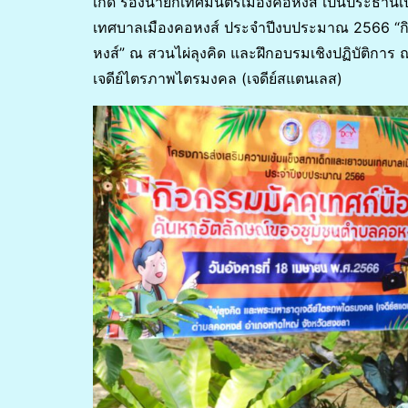
เกิด รองนายกเทศมนตรีเมืองคอหงส์ เป็นประธานเ
เทศบาลเมืองคอหงส์ ประจำปีงบประมาณ 2566 “ก
หงส์” ณ สวนไผ่ลุงคิด และฝึกอบรมเชิงปฏิบัติการ
เจดีย์ไตรภาพไตรมงคล (เจดีย์สแตนเลส)