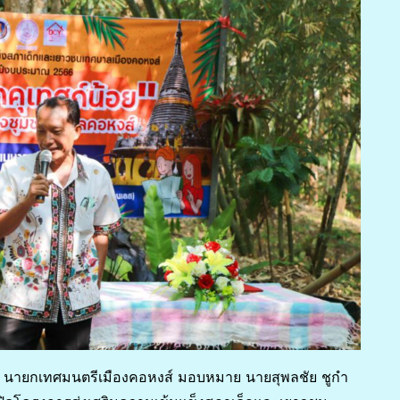
ัตน์ นายกเทศมนตรีเมืองคอหงส์ มอบหมาย นายสุพลชัย ชูกำ