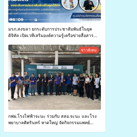
มรภ.สงขลา ยกระดับการประชาสัมพันธ์ในยุค
ดิจิทัล เปิดเวทีเสริมองค์ความรู้เครือข่ายสื่อสาร
องค์กร ระดมสมองวางแนวทางการทำงาน ปูทางสู่
การสร้างภาพลักษณ์ที่ดีของมหาวิทยาลัย
ข่าวสังคม
กฟผ.โรงไฟฟ้าจะนะ ร่วมกับ สสอ.จะนะ และโรง
พยาบาลศิครินทร์ หาดใหญ่ จัดกิจกรรมแพทย์
เคลื่อนที่ ประจำปี 2569