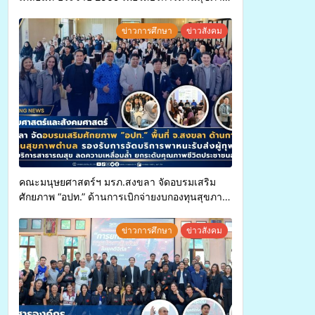
แก่ประชาชนในพื้นที่อำเภอจะนะ
ข่าวการศึกษา
ข่าวสังคม
คณะมนุษยศาสตร์ฯ มรภ.สงขลา จัดอบรมเสริม
ศักยภาพ “อปท.” ด้านการเบิกจ่ายงบกองทุนสุขภาพ
ตำบล รองรับการจัดบริการพาหนะรับส่งผู้
ทุพพลภาพเพื่อเข้ารับบริการสาธารณสุข ลดความ
ข่าวการศึกษา
ข่าวสังคม
เหลื่อมล้ำ ยกระดับคุณภาพชีวิตประชาชนอย่าง
ยั่งยืน