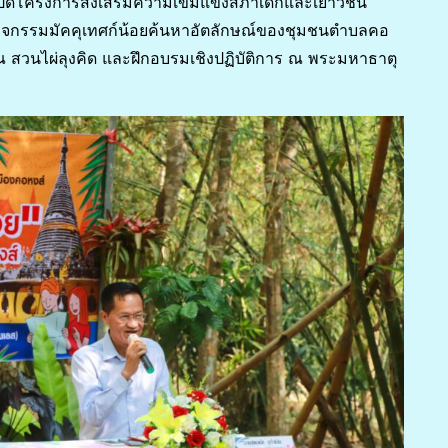
ปิดโครงการส่งเสริมความเข้มแข็งสภาเด็กและเยาวชน
ิจกรรมมัคคุเทศก์น้อยค้นหาอัตลักษณ์ของชุมชนตำบลคอ
 ณ สวนไผ่ลุงคิด และฝึกอบรมเชิงปฏิบัติการ ณ พระมหาธาตุ