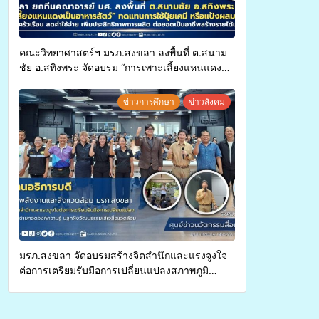
คณะวิทยาศาสตร์ฯ มรภ.สงขลา ลงพื้นที่ ต.สนาม
ชัย อ.สทิงพระ จัดอบรม “การเพาะเลี้ยงแหนแดง
เป็นอาหารสัตว์” ทดแทนการใช้ปุ๋ยเคมี เพิ่ม
ประสิทธิภาพการผลิต ต่อยอดสู่อาชีพเสริมใน
ข่าวการศึกษา
ข่าวสังคม
อนาคต
มรภ.สงขลา จัดอบรมสร้างจิตสำนึกและแรงจูงใจ
ต่อการเตรียมรับมือการเปลี่ยนแปลงสภาพภูมิ
อากาศ ถ่ายทอดองค์ความรู้ ปลูกฝังวัฒนธรรมใส่ใจ
สิ่งแวดล้อม