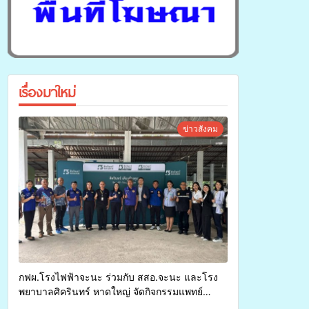
เรื่องมาใหม่
ข่าวสังคม
กฟผ.โรงไฟฟ้าจะนะ ร่วมกับ สสอ.จะนะ และโรง
พยาบาลศิครินทร์ หาดใหญ่ จัดกิจกรรมแพทย์
เคลื่อนที่ ประจำปี 2569