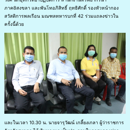
ภาค8สงขลา และพันโทอภิสิทธิ์ ฤทธิศักดิ์ รองหัวหน้ากอง
สวัสดิการพลเรีอน มณฑลทหารบกที่ 42 ร่วมแถลงข่าวใน
ครั้งนี้ด้วย
และในเวลา 10.30 น. นายจารุวัฒน์ เกลี้ยงเกลา ผู้ว่าราชการ