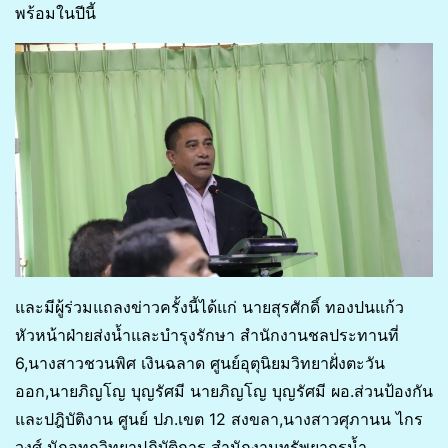
พร้อมในปีนี้
และมีผู้ร่วมแถลงข่าวครั้งนี้ได้แก่ นายสุรศักดิ์ ทองปนแก้ว
หัวหน้าฝ่ายส่งน้ำและบำรุงรักษา สำนักงานชลประทานที่
6,นางสาวชวนพิศ เงินฉลาด ศูนย์อุตุนิยมวิทยาฝั่งตะวัน
ออก,นายภิญโญ บุญรัศมี นายภิญโญ บุญรัศมี ผอ.ส่วนป้องกัน
และปฎิบัติงาน ศูนย์ ปภ.เขต 12 สงขลา,นางสาวศุภานน ไกร
วงศ์ นักอุทกวิทยาปฏิบัติการ สำนักงานทรัพยากรน้ำ