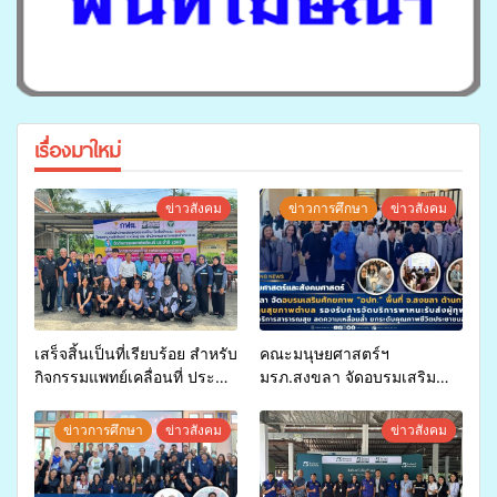
เรื่องมาใหม่
ข่าวสังคม
ข่าวการศึกษา
ข่าวสังคม
เสร็จสิ้นเป็นที่เรียบร้อย สำหรับ
คณะมนุษยศาสตร์ฯ
กิจกรรมแพทย์เคลื่อนที่ ประจำ
มรภ.สงขลา จัดอบรมเสริม
ปี 2569 เพื่อให้บริการด้าน
ศักยภาพ “อปท.” ด้านการเบิก
สุขภาพแก่ประชาชนในพื้นที่
จ่ายงบกองทุนสุขภาพตำบล
ข่าวการศึกษา
ข่าวสังคม
ข่าวสังคม
อำเภอจะนะ
รองรับการจัดบริการพาหนะรับ
ส่งผู้ทุพพลภาพเพื่อเข้ารับ
บริการสาธารณสุข ลดความ