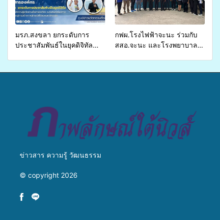
เหลื่อมล้ำ ยกระดับคุณภาพ
ชีวิตประชาชนอย่างยั่งยืน
มรภ.สงขลา ยกระดับการ
กฟผ.โรงไฟฟ้าจะนะ ร่วมกับ
ประชาสัมพันธ์ในยุคดิจิทัล
สสอ.จะนะ และโรงพยาบาล
เปิดเวทีเสริมองค์ความรู้เครือ
ศิครินทร์ หาดใหญ่ จัดกิจกรรม
ข่ายสื่อสารองค์กร ระดมสมอง
แพทย์เคลื่อนที่ ประจำปี 2569
วางแนวทางการทำงาน ปูทาง
สู่การสร้างภาพลักษณ์ที่ดีของ
มหาวิทยาลัย
ข่าวสาร ความรู้ วัฒนธรรม
© copyright 2026