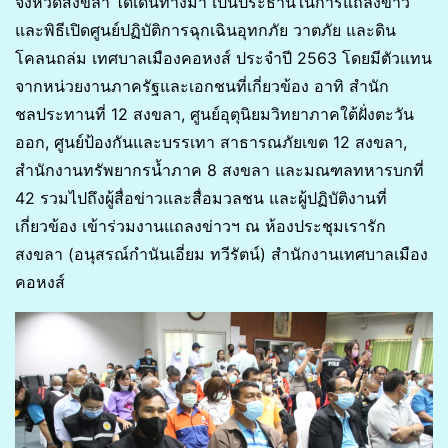
จังหวัดสงขลา ได้เดินทางมา เป็นประธานในการแถลงข่าว
และพิธีเปิดศูนย์ปฏิบัติการฉุกเฉินอุทกภัย วาตภัย และดิน
โคลนถล่ม เทศบาลเมืองคอหงส์ ประจำปี 2563 โดยมีตัวแทน
จากหน่วยงานภาครัฐและเอกชนที่เกี่ยวข้อง อาทิ สำนัก
ชลประทานที่ 12 สงขลา, ศูนย์อุตุนิยมวิทยาภาคใต้ฝั่งตะวัน
ออก, ศูนย์ป้องกันและบรรเทา สาธารณภัยเขต 12 สงขลา,
สำนักงานทรัพยากรน้ำภาค 8 สงขลา และมณฑลทหารบกที่
42 รวมไปถึงผู้สื่อข่าวและสื่อมวลชน และผู้ปฏิบัติงานที่
เกี่ยวข้อง เข้าร่วมงานแถลงข่าวฯ ณ ห้องประชุมเรารัก
สงขลา (อนุสรณ์กำนันเอี่ยม ทวีรัตน์) สำนักงานเทศบาลเมือง
คอหงส์