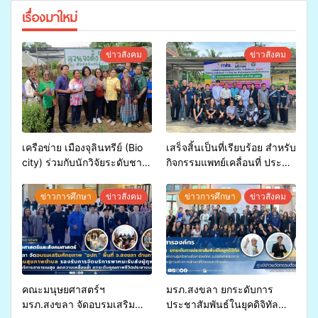
เรื่องมาใหม่
ข่าวสังคม
ข่าวสังคม
เครือข่าย เมืองจุลินทรีย์ (Bio
เสร็จสิ้นเป็นที่เรียบร้อย สำหรับ
city) ร่วมกับนักวิจัยระดับชาติ
กิจกรรมแพทย์เคลื่อนที่ ประจำ
ขยายความรู้สู่ชุมชน”การใช้
ปี 2569 เพื่อให้บริการด้าน
ประโยชน์จากสาหร่ายและ
สุขภาพแก่ประชาชนในพื้นที่
ข่าวการศึกษา
ข่าวสังคม
ข่าวการศึกษา
ข่าวสังคม
เห็ดไมคอร์ไรซาสำหรับปลูกไม้
อำเภอจะนะ
มีค่า-พืชเศรษฐกิจ”
คณะมนุษยศาสตร์ฯ
มรภ.สงขลา ยกระดับการ
มรภ.สงขลา จัดอบรมเสริม
ประชาสัมพันธ์ในยุคดิจิทัล