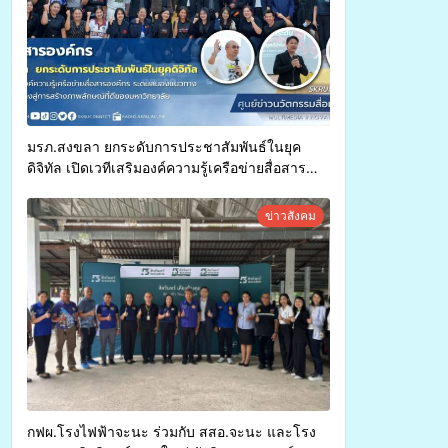
มรภ.สงขลา ยกระดับการประชาสัมพันธ์ในยุค
ดิจิทัล เปิดเวทีเสริมองค์ความรู้เครือข่ายสื่อสาร
องค์กร ระดมสมองวางแนวทางการทำงาน ปูทางสู่
การสร้างภาพลักษณ์ที่ดีของมหาวิทยาลัย
ข่าวสังคม
กฟผ.โรงไฟฟ้าจะนะ ร่วมกับ สสอ.จะนะ และโรง