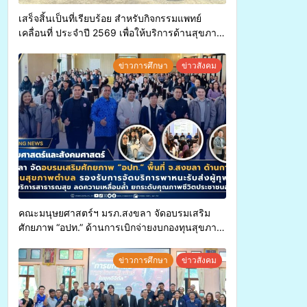
เสร็จสิ้นเป็นที่เรียบร้อย สำหรับกิจกรรมแพทย์
เคลื่อนที่ ประจำปี 2569 เพื่อให้บริการด้านสุขภาพ
แก่ประชาชนในพื้นที่อำเภอจะนะ
ข่าวการศึกษา
ข่าวสังคม
คณะมนุษยศาสตร์ฯ มรภ.สงขลา จัดอบรมเสริม
ศักยภาพ “อปท.” ด้านการเบิกจ่ายงบกองทุนสุขภาพ
ตำบล รองรับการจัดบริการพาหนะรับส่งผู้
ทุพพลภาพเพื่อเข้ารับบริการสาธารณสุข ลดความ
ข่าวการศึกษา
ข่าวสังคม
เหลื่อมล้ำ ยกระดับคุณภาพชีวิตประชาชนอย่าง
ยั่งยืน