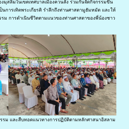
องมุสลิมในเขตเทศบาลเมืองควนลัง ร่วมกันจัดกิจกรรมขึ้น
เป็นการเทิดพระเกียรติ รำลึกถึงท่านศาสดามูฮัมหมัด และให้
ยธรรม การดำเนินชีวิตตามแนวของท่านศาสดาของพี่น้องชาว
๊วัฒนธรรม และสืบทอดแนวทางการปฏิบัติตามหลักศาสนาอิสลาม