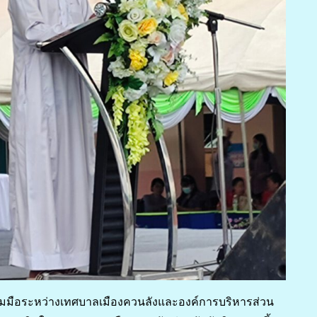
ามร่วมมือระหว่างเทศบาลเมืองควนลังและองค์การบริหารส่วน