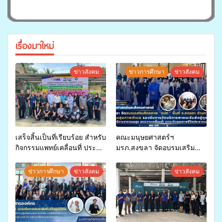
เรื่องมาใหม่
ข่าวสังคม
ข่าวการศึกษา
ข่าวสังคม
เสร็จสิ้นเป็นที่เรียบร้อย สำหรับ
คณะมนุษยศาสตร์ฯ
กิจกรรมแพทย์เคลื่อนที่ ประจำ
มรภ.สงขลา จัดอบรมเสริม
ปี 2569 เพื่อให้บริการด้าน
ศักยภาพ “อปท.” ด้านการเบิก
สุขภาพแก่ประชาชนในพื้นที่
จ่ายงบกองทุนสุขภาพตำบล
ข่าวการศึกษา
ข่าวสังคม
ข่าวสังคม
อำเภอจะนะ
รองรับการจัดบริการพาหนะรับ
ส่งผู้ทุพพลภาพเพื่อเข้ารับ
บริการสาธารณสุข ลดความ
เหลื่อมล้ำ ยกระดับคุณภาพ
ชีวิตประชาชนอย่างยั่งยืน