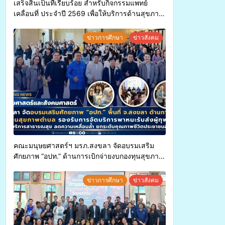
เสร็จสิ้นเป็นที่เรียบร้อย สำหรับกิจกรรมแพทย์
เคลื่อนที่ ประจำปี 2569 เพื่อให้บริการด้านสุขภาพ
แก่ประชาชนในพื้นที่อำเภอจะนะ
ข่าวการศึกษา
ข่าวสังคม
คณะมนุษยศาสตร์ฯ มรภ.สงขลา จัดอบรมเสริม
ศักยภาพ “อปท.” ด้านการเบิกจ่ายงบกองทุนสุขภาพ
ตำบล รองรับการจัดบริการพาหนะรับส่งผู้
ทุพพลภาพเพื่อเข้ารับบริการสาธารณสุข ลดความ
ข่าวการศึกษา
ข่าวสังคม
เหลื่อมล้ำ ยกระดับคุณภาพชีวิตประชาชนอย่าง
ยั่งยืน