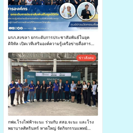
มรภ.สงขลา ยกระดับการประชาสัมพันธ์ในยุค
ดิจิทัล เปิดเวทีเสริมองค์ความรู้เครือข่ายสื่อสาร
องค์กร ระดมสมองวางแนวทางการทำงาน ปูทางสู่
การสร้างภาพลักษณ์ที่ดีของมหาวิทยาลัย
ข่าวสังคม
กฟผ.โรงไฟฟ้าจะนะ ร่วมกับ สสอ.จะนะ และโรง
พยาบาลศิครินทร์ หาดใหญ่ จัดกิจกรรมแพทย์