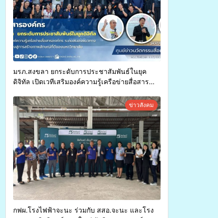
มรภ.สงขลา ยกระดับการประชาสัมพันธ์ในยุค
ดิจิทัล เปิดเวทีเสริมองค์ความรู้เครือข่ายสื่อสาร
องค์กร ระดมสมองวางแนวทางการทำงาน ปูทางสู่
การสร้างภาพลักษณ์ที่ดีของมหาวิทยาลัย
ข่าวสังคม
กฟผ.โรงไฟฟ้าจะนะ ร่วมกับ สสอ.จะนะ และโรง