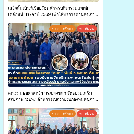
เสร็จสิ้นเป็นที่เรียบร้อย สำหรับกิจกรรมแพทย์
เคลื่อนที่ ประจำปี 2569 เพื่อให้บริการด้านสุขภาพ
แก่ประชาชนในพื้นที่อำเภอจะนะ
ข่าวการศึกษา
ข่าวสังคม
คณะมนุษยศาสตร์ฯ มรภ.สงขลา จัดอบรมเสริม
ศักยภาพ “อปท.” ด้านการเบิกจ่ายงบกองทุนสุขภาพ
ตำบล รองรับการจัดบริการพาหนะรับส่งผู้
ทุพพลภาพเพื่อเข้ารับบริการสาธารณสุข ลดความ
ข่าวการศึกษา
ข่าวสังคม
เหลื่อมล้ำ ยกระดับคุณภาพชีวิตประชาชนอย่าง
ยั่งยืน