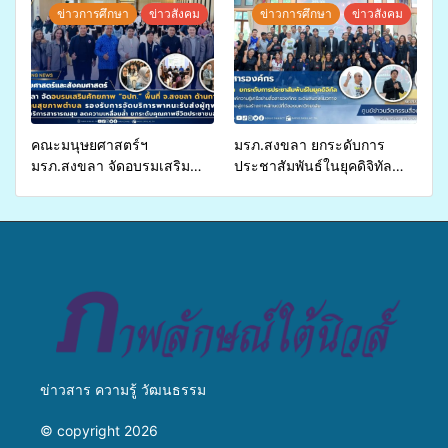
ประโยชน์จากสาหร่ายและ
สุขภาพแก่ประชาชนในพื้นที่
ข่าวการศึกษา
ข่าวสังคม
ข่าวการศึกษา
ข่าวสังคม
เห็ดไมคอร์ไรซาสำหรับปลูกไม้
อำเภอจะนะ
มีค่า-พืชเศรษฐกิจ”
คณะมนุษยศาสตร์ฯ
มรภ.สงขลา ยกระดับการ
มรภ.สงขลา จัดอบรมเสริม
ประชาสัมพันธ์ในยุคดิจิทัล
ศักยภาพ “อปท.” ด้านการเบิก
เปิดเวทีเสริมองค์ความรู้เครือ
จ่ายงบกองทุนสุขภาพตำบล
ข่ายสื่อสารองค์กร ระดมสมอง
รองรับการจัดบริการพาหนะรับ
วางแนวทางการทำงาน ปูทาง
ส่งผู้ทุพพลภาพเพื่อเข้ารับ
สู่การสร้างภาพลักษณ์ที่ดีของ
บริการสาธารณสุข ลดความ
มหาวิทยาลัย
เหลื่อมล้ำ ยกระดับคุณภาพ
ชีวิตประชาชนอย่างยั่งยืน
ข่าวสาร ความรู้ วัฒนธรรม
© copyright 2026