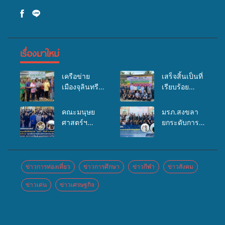
เรื่องมาใหม่
เครือข่าย
เสร็จสิ้นเป็นที่
เมืองจุลินทรีย์
เรียบร้อย
(Bio city)
สำหรับ
ร่วมกับนักวิจัย
กิจกรรมแพทย์
คณะมนุษย
มรภ.สงขลา
ระดับชาติ
เคลื่อนที่
ศาสตร์ฯ
ยกระดับการ
ขยายความรู้สู่
ประจำปี
มรภ.สงขลา
ประชาสัมพันธ์
ชุมชน”การใช้
2569 เพื่อให้
จัดอบรมเสริม
ในยุคดิจิทัล
ประโยชน์จาก
บริการด้าน
ศักยภาพ
เปิดเวทีเสริม
สาหร่ายและ
สุขภาพแก่
“อปท.” ด้าน
องค์ความรู้
ข่าวการท่องเที่ยว
ข่าวการศึกษา
ข่าวกีฬา
ข่าวสังคม
เห็ดไมคอร์ไร
ประชาชนใน
การเบิกจ่ายงบ
เครือข่าย
ซาสำหรับ
พื้นที่อำเภอ
ข่าวเด่น
ข่าวเศรษฐกิจ
กองทุน
สื่อสารองค์กร
ปลูกไม้มีค่า-
จะนะ
สุขภาพตำบล
ระดมสมอง
พืชเศรษฐกิจ”
รองรับการจัด
วางแนวทาง
บริการพาหนะ
การทำงาน ปู