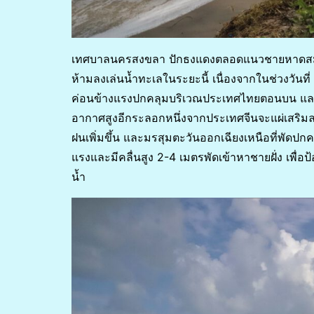
เทศบาลนครสงขลา ปักธงแดงตลอดแนวชายหาดสมิห
ห้ามลงเล่นน้ำทะเลในระยะนี้ เนื่องจากในช่วงวั
ค่อนข้างแรงปกคลุมบริเวณประเทศไทยตอนบน และ
อากาศสูงอีกระลอกหนึ่งจากประเทศจีนจะแผ่เสริม
ฝนเพิ่มขึ้น และมรสุมตะวันออกเฉียงเหนือที่พัดปก
แรงและมีคลื่นสูง 2-4 เมตรพัดเข้าหาชายฝั่ง เพื่
น้ำ