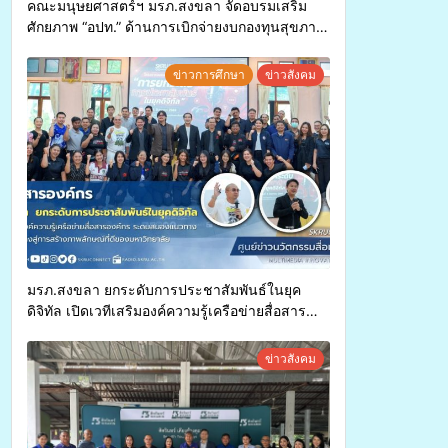
คณะมนุษยศาสตร์ฯ มรภ.สงขลา จัดอบรมเสริม
ศักยภาพ “อปท.” ด้านการเบิกจ่ายงบกองทุนสุขภาพ
ตำบล รองรับการจัดบริการพาหนะรับส่งผู้
ทุพพลภาพเพื่อเข้ารับบริการสาธารณสุข ลดความ
ข่าวการศึกษา
ข่าวสังคม
เหลื่อมล้ำ ยกระดับคุณภาพชีวิตประชาชนอย่าง
ยั่งยืน
มรภ.สงขลา ยกระดับการประชาสัมพันธ์ในยุค
ดิจิทัล เปิดเวทีเสริมองค์ความรู้เครือข่ายสื่อสาร
องค์กร ระดมสมองวางแนวทางการทำงาน ปูทางสู่
การสร้างภาพลักษณ์ที่ดีของมหาวิทยาลัย
ข่าวสังคม