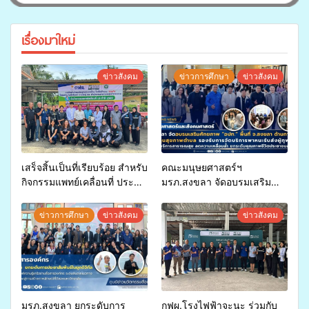
เรื่องมาใหม่
ข่าวสังคม
ข่าวการศึกษา
ข่าวสังคม
เสร็จสิ้นเป็นที่เรียบร้อย สำหรับ
คณะมนุษยศาสตร์ฯ
กิจกรรมแพทย์เคลื่อนที่ ประจำ
มรภ.สงขลา จัดอบรมเสริม
ปี 2569 เพื่อให้บริการด้าน
ศักยภาพ “อปท.” ด้านการเบิก
สุขภาพแก่ประชาชนในพื้นที่
จ่ายงบกองทุนสุขภาพตำบล
ข่าวการศึกษา
ข่าวสังคม
ข่าวสังคม
อำเภอจะนะ
รองรับการจัดบริการพาหนะรับ
ส่งผู้ทุพพลภาพเพื่อเข้ารับ
บริการสาธารณสุข ลดความ
เหลื่อมล้ำ ยกระดับคุณภาพ
ชีวิตประชาชนอย่างยั่งยืน
มรภ.สงขลา ยกระดับการ
กฟผ.โรงไฟฟ้าจะนะ ร่วมกับ