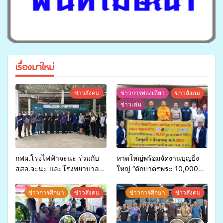
เรื่องมาใหม่
ข่าวสังคม
ข่าวการท่องเที่ยว
ข่าวสังคม
ข่าวเด่น
กฟผ.โรงไฟฟ้าจะนะ ร่วมกับ
หาดใหญ่พร้อมจัดงานบุญยิ่ง
สสอ.จะนะ และโรงพยาบาล
ใหญ่ “ตักบาตรพระ 10,000
ศิครินทร์ หาดใหญ่ จัดกิจกรรม
รูป นานาชาติ เพื่อแม่…เพื่อ
แพทย์เคลื่อนที่ ประจำปี 2569
พ่อ” ปีที่ 23 รวมพลัง
ข่าวการศึกษา
ข่าวสังคม
ข่าวการศึกษา
ข่าวสังคม
พุทธศาสนิกชน 4 ประเทศ
สืบสานประเพณีแห่งศรัทธา