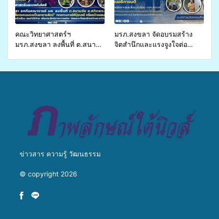
คณะวิทยาศาสตร์ฯ
มรภ.สงขลา จัดอบรมสร้าง
มรภ.สงขลา ลงพื้นที่ ต.สนาม
จิตสำนึกและแรงจูงใจต่อ
ชัย อ.สทิงพระ จัดอบรม “การ
การเตรียมรับมือการ
เพาะเลี้ยงแหนแดงเป็นอาหาร
เปลี่ยนแปลงสภาพภูมิอากาศ
สัตว์” ทดแทนการใช้ปุ๋ยเคมี
ถ่ายทอดองค์ความรู้ ปลูกฝัง
เพิ่มประสิทธิภาพการผลิต ต่อย
วัฒนธรรมใส่ใจสิ่งแวดล้อม
อดสู่อาชีพเสริมในอนาคต
ข่าวสาร ความรู้ วัฒนธรรม
© copyright 2026