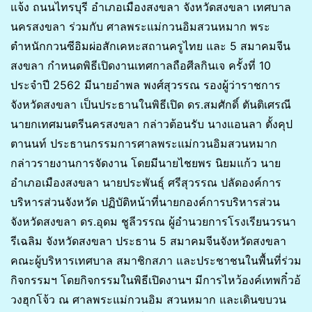
แจ้ง ถนนไทรบุรี อำเภอเมืองสงขลา จังหวัดสงขลา เทศบาล
นครสงขลา ร่วมกับ ศาลพระแม่กวนอิมสวนหมาก พระ
ตำหนักกวนซีอิมผ่อสักเคหะสถานครูไทย และ 5 สมาคมจีน
สงขลา กำหนดพิธีเปิดงานเทศกาลถือศีลกินเจ ครั้งที่ 10
ประจำปี 2562 มีนายอำพล พงศ์สุวรรณ รองผู้ว่าราชการ
จังหวัดสงขลา เป็นประธานในพิธีเปิด ดร.สมศักดิ์ ตันติเศรณี
นายกเทศมนตรีนครสงขลา กล่าวต้อนรับ นางแอนลา ตั้งคุป
ตานนท์ ประธานกรรมการศาลพระแม่กวนอิมสวนหมาก
กล่าวรายงานการจัดงาน โดยมีนายไชยพร นิยมแก้ว นาย
อำเภอเมืองสงขลา นายประพันธุ์ ศรีสุวรรณ ปลัดองค์การ
บริหารส่วนจังหวัด ปฏิบัติหน้าที่นายกองค์การบริหารส่วน
จังหวัดสงขลา ดร.อุดม ชูลีวรรณ ผู้อำนวยการโรงเรียนวรนา
รีเฉลิม จังหวัดสงขลา ประธาน 5 สมาคมจีนจังหวัดสงขลา
คณะผู้บริหารเทศบาล สมาชิกสภา และประชาชนในพื้นที่ร่วม
กิจกรรมฯ โดยกิจกรรมในพิธีเปิดงานฯ มีการไหว้องค์เทพกิ๋วอ้
วงฮุกโจ้ว ณ ศาลพระแม่กวนอิม สวนหมาก และเดินขบวน