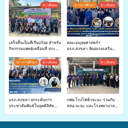
ข่าวสังคม
ข่าวการศึกษา
ข่าวสังคม
เสร็จสิ้นเป็นที่เรียบร้อย สำหรับ
คณะมนุษยศาสตร์ฯ
กิจกรรมแพทย์เคลื่อนที่ ประจำ
มรภ.สงขลา จัดอบรมเสริม
ปี 2569 เพื่อให้บริการด้าน
ศักยภาพ “อปท.” ด้านการเบิก
สุขภาพแก่ประชาชนในพื้นที่
จ่ายงบกองทุนสุขภาพตำบล
ข่าวการศึกษา
ข่าวสังคม
ข่าวสังคม
อำเภอจะนะ
รองรับการจัดบริการพาหนะรับ
ส่งผู้ทุพพลภาพเพื่อเข้ารับ
บริการสาธารณสุข ลดความ
เหลื่อมล้ำ ยกระดับคุณภาพ
ชีวิตประชาชนอย่างยั่งยืน
มรภ.สงขลา ยกระดับการ
กฟผ.โรงไฟฟ้าจะนะ ร่วมกับ
ประชาสัมพันธ์ในยุคดิจิทัล
สสอ.จะนะ และโรงพยาบาล
เปิดเวทีเสริมองค์ความรู้เครือ
ศิครินทร์ หาดใหญ่ จัดกิจกรรม
ข่ายสื่อสารองค์กร ระดมสมอง
แพทย์เคลื่อนที่ ประจำปี 2569
วางแนวทางการทำงาน ปูทาง