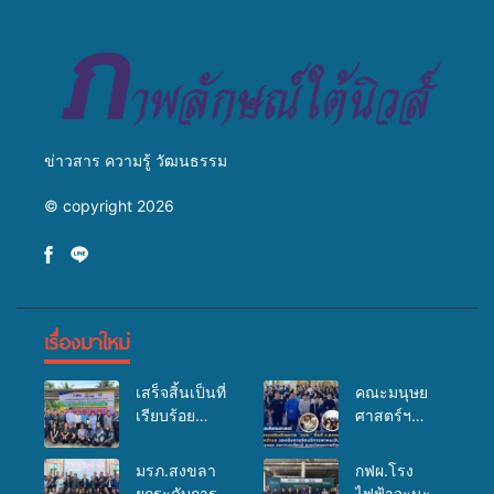
สู่การสร้างภาพลักษณ์ที่ดีของ
มหาวิทยาลัย
ข่าวสาร ความรู้ วัฒนธรรม
© copyright 2026
เรื่องมาใหม่
เสร็จสิ้นเป็นที่
คณะมนุษย
เรียบร้อย
ศาสตร์ฯ
สำหรับ
มรภ.สงขลา
กิจกรรมแพทย์
จัดอบรมเสริม
มรภ.สงขลา
กฟผ.โรง
เคลื่อนที่
ศักยภาพ
ยกระดับการ
ไฟฟ้าจะนะ