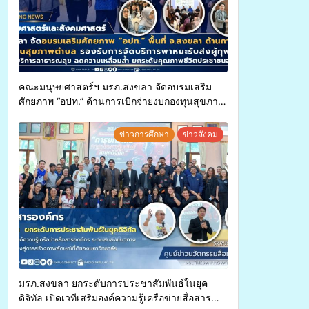
คณะมนุษยศาสตร์ฯ มรภ.สงขลา จัดอบรมเสริม
ศักยภาพ “อปท.” ด้านการเบิกจ่ายงบกองทุนสุขภาพ
ตำบล รองรับการจัดบริการพาหนะรับส่งผู้
ทุพพลภาพเพื่อเข้ารับบริการสาธารณสุข ลดความ
ข่าวการศึกษา
ข่าวสังคม
เหลื่อมล้ำ ยกระดับคุณภาพชีวิตประชาชนอย่าง
ยั่งยืน
มรภ.สงขลา ยกระดับการประชาสัมพันธ์ในยุค
ดิจิทัล เปิดเวทีเสริมองค์ความรู้เครือข่ายสื่อสาร