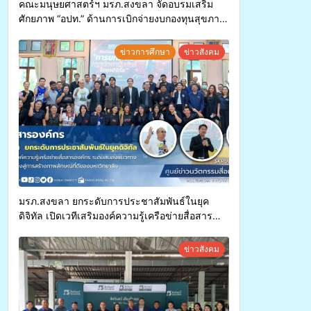
คณะมนุษยศาสตร์ฯ มรภ.สงขลา จัดอบรมเสริม
ศักยภาพ “อปท.” ด้านการเบิกจ่ายงบกองทุนสุขภาพ
ตำบล รองรับการจัดบริการพาหนะรับส่งผู้
ทุพพลภาพเพื่อเข้ารับบริการสาธารณสุข ลดความ
ข่าวการศึกษา
ข่าวสังคม
เหลื่อมล้ำ ยกระดับคุณภาพชีวิตประชาชนอย่าง
ยั่งยืน
มรภ.สงขลา ยกระดับการประชาสัมพันธ์ในยุค
ดิจิทัล เปิดเวทีเสริมองค์ความรู้เครือข่ายสื่อสาร
องค์กร ระดมสมองวางแนวทางการทำงาน ปูทางสู่
การสร้างภาพลักษณ์ที่ดีของมหาวิทยาลัย
ข่าวสังคม