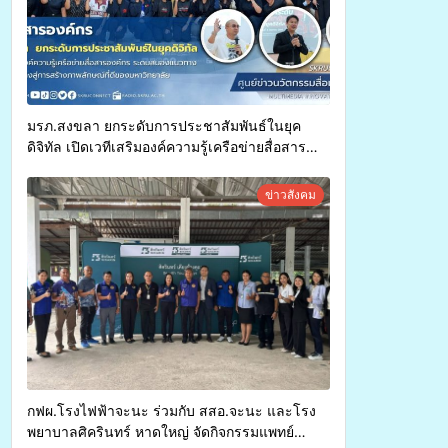
มรภ.สงขลา ยกระดับการประชาสัมพันธ์ในยุค
ดิจิทัล เปิดเวทีเสริมองค์ความรู้เครือข่ายสื่อสาร
องค์กร ระดมสมองวางแนวทางการทำงาน ปูทางสู่
การสร้างภาพลักษณ์ที่ดีของมหาวิทยาลัย
ข่าวสังคม
กฟผ.โรงไฟฟ้าจะนะ ร่วมกับ สสอ.จะนะ และโรง
พยาบาลศิครินทร์ หาดใหญ่ จัดกิจกรรมแพทย์