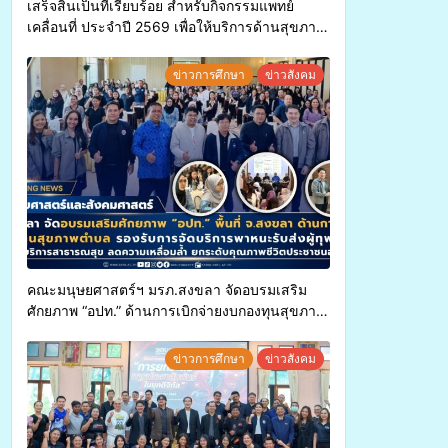
เสร็จสิ้นเป็นที่เรียบร้อย สำหรับกิจกรรมแพทย์
เคลื่อนที่ ประจำปี 2569 เพื่อให้บริการด้านสุขภาพ
แก่ประชาชนในพื้นที่อำเภอจะนะ
ข่าวการศึกษา
ข่าวสังคม
คณะมนุษยศาสตร์ฯ มรภ.สงขลา จัดอบรมเสริม
ศักยภาพ “อปท.” ด้านการเบิกจ่ายงบกองทุนสุขภาพ
ตำบล รองรับการจัดบริการพาหนะรับส่งผู้
ทุพพลภาพเพื่อเข้ารับบริการสาธารณสุข ลดความ
ข่าวการศึกษา
ข่าวสังคม
เหลื่อมล้ำ ยกระดับคุณภาพชีวิตประชาชนอย่าง
ยั่งยืน