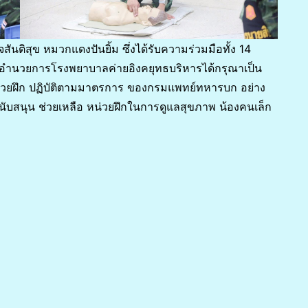
สันติสุข หมวกแดงปันยิ้ม ซึ่งได้รับความร่วมมือทั้ง 14
ู้อำนวยการโรงพยาบาลค่ายอิงคยุทธบริหารได้กรุณาเป็น
น่วยฝึก ปฏิบัติตามมาตรการ ของกรมแพทย์ทหารบก อย่าง
นับสนุน ช่วยเหลือ หน่วยฝึกในการดูแลสุขภาพ น้องคนเล็ก