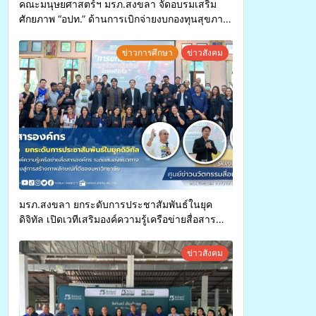
คณะมนุษยศาสตร์ฯ มรภ.สงขลา จัดอบรมเสริม
ศักยภาพ “อปท.” ด้านการเบิกจ่ายงบกองทุนสุขภาพ
ตำบล รองรับการจัดบริการพาหนะรับส่งผู้
ทุพพลภาพเพื่อเข้ารับบริการสาธารณสุข ลดความ
ข่าวการศึกษา
ข่าวสังคม
เหลื่อมล้ำ ยกระดับคุณภาพชีวิตประชาชนอย่าง
ยั่งยืน
มรภ.สงขลา ยกระดับการประชาสัมพันธ์ในยุค
ดิจิทัล เปิดเวทีเสริมองค์ความรู้เครือข่ายสื่อสาร
องค์กร ระดมสมองวางแนวทางการทำงาน ปูทางสู่
การสร้างภาพลักษณ์ที่ดีของมหาวิทยาลัย
ข่าวสังคม