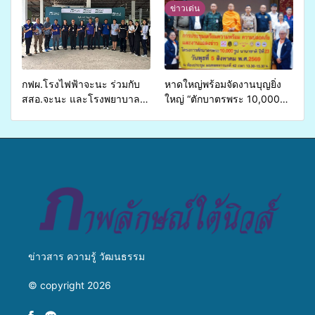
รองรับการจัดบริการพาหนะรับ
วางแนวทางการทำงาน ปูทาง
ข่าวเด่น
ส่งผู้ทุพพลภาพเพื่อเข้ารับ
สู่การสร้างภาพลักษณ์ที่ดีของ
บริการสาธารณสุข ลดความ
มหาวิทยาลัย
เหลื่อมล้ำ ยกระดับคุณภาพ
ชีวิตประชาชนอย่างยั่งยืน
กฟผ.โรงไฟฟ้าจะนะ ร่วมกับ
หาดใหญ่พร้อมจัดงานบุญยิ่ง
สสอ.จะนะ และโรงพยาบาล
ใหญ่ “ตักบาตรพระ 10,000
ศิครินทร์ หาดใหญ่ จัดกิจกรรม
รูป นานาชาติ เพื่อแม่…เพื่อ
แพทย์เคลื่อนที่ ประจำปี 2569
พ่อ” ปีที่ 23 รวมพลัง
พุทธศาสนิกชน 4 ประเทศ
สืบสานประเพณีแห่งศรัทธา
ข่าวสาร ความรู้ วัฒนธรรม
© copyright 2026