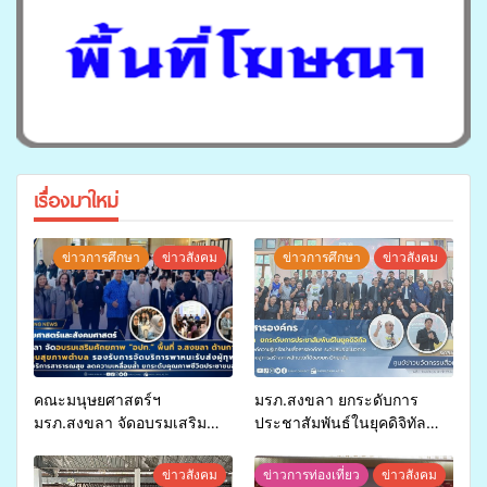
เรื่องมาใหม่
ข่าวการศึกษา
ข่าวสังคม
ข่าวการศึกษา
ข่าวสังคม
คณะมนุษยศาสตร์ฯ
มรภ.สงขลา ยกระดับการ
มรภ.สงขลา จัดอบรมเสริม
ประชาสัมพันธ์ในยุคดิจิทัล
ศักยภาพ “อปท.” ด้านการเบิก
เปิดเวทีเสริมองค์ความรู้เครือ
จ่ายงบกองทุนสุขภาพตำบล
ข่ายสื่อสารองค์กร ระดมสมอง
ข่าวสังคม
ข่าวการท่องเที่ยว
ข่าวสังคม