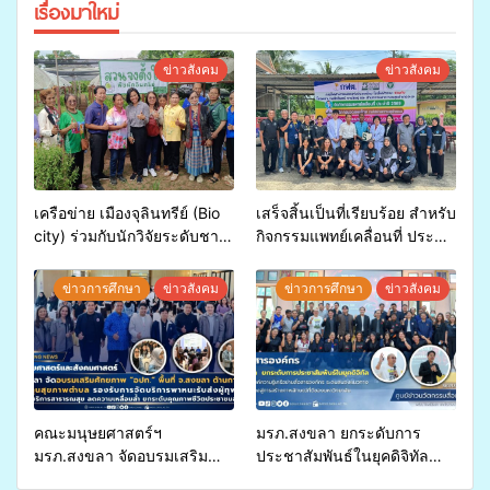
เรื่องมาใหม่
ข่าวสังคม
ข่าวสังคม
เครือข่าย เมืองจุลินทรีย์ (Bio
เสร็จสิ้นเป็นที่เรียบร้อย สำหรับ
city) ร่วมกับนักวิจัยระดับชาติ
กิจกรรมแพทย์เคลื่อนที่ ประจำ
ขยายความรู้สู่ชุมชน”การใช้
ปี 2569 เพื่อให้บริการด้าน
ประโยชน์จากสาหร่ายและ
สุขภาพแก่ประชาชนในพื้นที่
ข่าวการศึกษา
ข่าวสังคม
ข่าวการศึกษา
ข่าวสังคม
เห็ดไมคอร์ไรซาสำหรับปลูกไม้
อำเภอจะนะ
มีค่า-พืชเศรษฐกิจ”
คณะมนุษยศาสตร์ฯ
มรภ.สงขลา ยกระดับการ
มรภ.สงขลา จัดอบรมเสริม
ประชาสัมพันธ์ในยุคดิจิทัล
ศักยภาพ “อปท.” ด้านการเบิก
เปิดเวทีเสริมองค์ความรู้เครือ