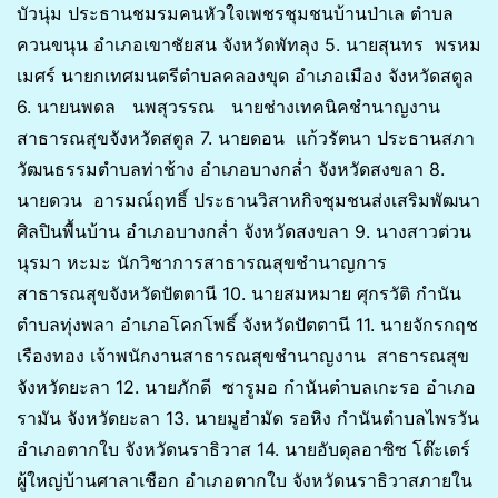
บัวนุ่ม ประธานชมรมคนหัวใจเพชรชุมชนบ้านป่าเล ตำบล
ควนขนุน อำเภอเขาชัยสน จังหวัดพัทลุง 5. นายสุนทร พรหม
เมศร์ นายกเทศมนตรีตำบลคลองขุด อำเภอเมือง จังหวัดสตูล
6. นายนพดล นพสุวรรณ นายช่างเทคนิคชำนาญงาน
สาธารณสุขจังหวัดสตูล 7. นายดอน แก้วรัตนา ประธานสภา
วัฒนธรรมตำบลท่าช้าง อำเภอบางกล่ำ จังหวัดสงขลา 8.
นายดวน อารมณ์ฤทธิ์ ประธานวิสาหกิจชุมชนส่งเสริมพัฒนา
ศิลปินพื้นบ้าน อำเภอบางกล่ำ จังหวัดสงขลา 9. นางสาวต่วน
นุรมา หะมะ นักวิชาการสาธารณสุขชำนาญการ
สาธารณสุขจังหวัดปัตตานี 10. นายสมหมาย ศุกรวัติ กำนัน
ตำบลทุ่งพลา อำเภอโคกโพธิ์ จังหวัดปัตตานี 11. นายจักรกฤช
เรืองทอง เจ้าพนักงานสาธารณสุขชำนาญงาน สาธารณสุข
จังหวัดยะลา 12. นายภักดี ซารูมอ กำนันตำบลเกะรอ อำเภอ
รามัน จังหวัดยะลา 13. นายมูฮำมัด รอหิง กำนันตำบลไพรวัน
อำเภอตากใบ จังหวัดนราธิวาส 14. นายอับดุลอาซิซ โต๊ะเดร์
ผู้ใหญ่บ้านศาลาเชือก อำเภอตากใบ จังหวัดนราธิวาสภายใน