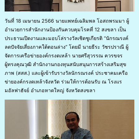
วันที่ 18 เมษายน 2566 นายแพทย์เฉลิมพล โอสถพรมมา ผู้
อำนวยการสำนักงานป้องกันควบคุมโรคที่ 12 สงขลา เป็น
ประธานเปิดงานและมอบโล่รางวัลเชิดชูเกียรติ “นักรณรงค์
ลดปัจจัยเสี่ยงภาคใต้ตอนล่าง” โดยมี นายธีระ วัชรปราณี ผู้
จัดการเครือข่ายองค์กรงดเหล้า นายศรีสุวรรณ ควรขจร
ผู้ทรงคุณวุฒิ สำนักงานกองทุนสนับสนุนการสร้างเสริมสุข
ภาพ (สสส.) และผู้เข้ารับรางวัลนักรณรงค์ ประชาคมเครือ
ข่ายองค์กรงดเหล้าจังหวัด ร่วมให้การต้อนรับ ณ โรงแร
มอัลฟาฮัจย์ อำเภอหาดใหญ่ จังหวัดสงขลา