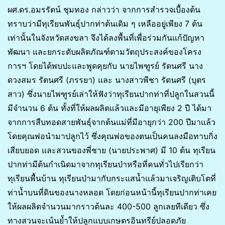
ผศ.ดร.อมรรัตน์ ชุมทอง กล่าวว่า จากการสำรวจเบื้องต้น
ทราบว่ามีทุเรียนพันธุ์ปากท่าต้นเดิม ๆ เหลืออยู่เพียง 7 ต้น
เท่านั้นในจังหวัดสงขลา จึงได้ลงพื้นที่เพื่อร่วมกันแก้ปัญหา
พัฒนา และยกระดับผลิตภัณฑ์ตามวัตถุประสงค์ของโครง
การฯ โดยได้พบปะและพูดคุยกับ นายไพฑูรย์ รัตนศรี นาง
ดวงสมร รัตนศรี (ภรรยา) และ นางสาวพีชา รัตนศรี (บุตร
สาว) ซึ่งนายไพฑูรย์เล่าให้ฟังว่าทุเรียนปากท่าที่ปลูกในสวนนี้
มีจำนวน 6 ต้น ทั้งที่ให้ผลผลิตแล้วและมีอายุเพียง 2 ปี ได้มา
จากการสืบทอดสายพันธุ์จากต้นแม่ที่มีอายุกว่า 200 ปีมาแล้ว
โดยคุณพ่อนำมาปลูกไว้ ซึ่งคุณพ่อของตนเป็นคนลงมือทาบกิ่ง
เสียบยอด และสวนของพี่ชาย (นายประพาศ) มี 10 ต้น ทุเรียน
ปากท่ามีต้นกำเนิดมาจากทุเรียนป่าหรือที่คนทั่วไปเรียกว่า
ทุเรียนพื้นบ้าน ทุเรียนป่ามากับกระแสน้ำแล้วมาเจริญเติบโตที่
ท่าน้ำบนที่ดินของนางหลอด โดยก่อนหน้านี้ทุเรียนปากท่าเคย
ให้ผลผลิตจำนวนมากราวต้นละ 400-500 ลูกเลยทีเดียว ซึ่ง
ทางสวนจะเน้นย้ำให้ปลูกแบบเกษตรอินทรีย์ปลอดภัย