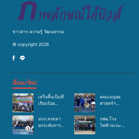
ข่าวสาร ความรู้ วัฒนธรรม
© copyright 2026
เรื่องมาใหม่
เสร็จสิ้นเป็นที่
คณะมนุษย
เรียบร้อย
ศาสตร์ฯ
สำหรับ
มรภ.สงขลา
กิจกรรมแพทย์
จัดอบรมเสริม
มรภ.สงขลา
กฟผ.โรง
เคลื่อนที่
ศักยภาพ
ยกระดับการ
ไฟฟ้าจะนะ
ประจำปี
“อปท.” ด้าน
ประชาสัมพันธ์
ร่วมกับ
2569 เพื่อให้
การเบิกจ่ายงบ
ในยุคดิจิทัล
สสอ.จะนะ