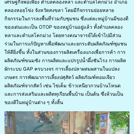
เศรษฐกิจพอเพียง ตำบลคลองหลา และตำบลโคกม่วง อำเภอ
คลองหอยโข่ง จังหวัดสงขลา โดยมีกิจกรรมย่อยหลาย
กิจกรรมในการลงพื้นที่ร่วมกับชุมชน ซึ่งแต่ละหมู่บ้านมีของดี
ของเด่นและเป็น OTOP ของหมู่บ้านอยู่แล้ว ทั้งตำบลคลอง
หลาและตำบลโคกม่วง โดยทางคณาจารย์ได้เข้าไปมีส่วน
ร่วมในการแก้ปัญหาเพื่อพัฒนาและยกระดับผลิตภัณฑ์ชุมชน
ให้ดียิ่งขึ้น ทั้งในส่วนของการผลิตเครื่องแกงเพื่อการค้า การ
ผลิตภัณฑ์ขนมซัง การผลิตและแปรรูปน้ำผึ้งชันโรง การผลิต
ผักระบบ GAP ครบวงจร การเลี้ยงปลาผสมผสานในแปลง
เกษตร การพัฒนาการเลี้ยงปศุสัตว์ ผลิตภัณฑ์หอมเจียว
ผลิตภัณฑ์จากสัตว์ เช่น ไข่เค็ม ข้าวเหนียวกวนบ้านโหนด
และการส่งเสริมและผลิตทุเรียนพื้นบ้าน เป็นต้น ซึ่งล้วนเป็น
ของดีในหมู่บ้านต่าง ๆ ทั้งสิ้น