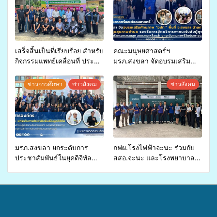
เสร็จสิ้นเป็นที่เรียบร้อย สำหรับ
คณะมนุษยศาสตร์ฯ
กิจกรรมแพทย์เคลื่อนที่ ประจำ
มรภ.สงขลา จัดอบรมเสริม
ปี 2569 เพื่อให้บริการด้าน
ศักยภาพ “อปท.” ด้านการเบิก
สุขภาพแก่ประชาชนในพื้นที่
จ่ายงบกองทุนสุขภาพตำบล
ข่าวการศึกษา
ข่าวสังคม
ข่าวสังคม
อำเภอจะนะ
รองรับการจัดบริการพาหนะรับ
ส่งผู้ทุพพลภาพเพื่อเข้ารับ
บริการสาธารณสุข ลดความ
เหลื่อมล้ำ ยกระดับคุณภาพ
ชีวิตประชาชนอย่างยั่งยืน
มรภ.สงขลา ยกระดับการ
กฟผ.โรงไฟฟ้าจะนะ ร่วมกับ
ประชาสัมพันธ์ในยุคดิจิทัล
สสอ.จะนะ และโรงพยาบาล
เปิดเวทีเสริมองค์ความรู้เครือ
ศิครินทร์ หาดใหญ่ จัดกิจกรรม
ข่ายสื่อสารองค์กร ระดมสมอง
แพทย์เคลื่อนที่ ประจำปี 2569
วางแนวทางการทำงาน ปูทาง
สู่การสร้างภาพลักษณ์ที่ดีของ
มหาวิทยาลัย