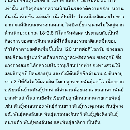
ที่นี่สมัยก่อนคุณพ่อขายในราคาเพียงกิโลกรัมละ 50 บาท
เท่านั้น แต่ปัจจุบันจากความนิยมในรสชาติความอร่อย หวาน
มัน เนื้อเข้มข้น เมล็ดลีบ เนื้อเป็นสีไข่ ไม่เหลืองจัดและไม่ขาว
มาก ผลมีลักษณะทรงกลมสวย ไม่บิดเบี้ยว ขนาดไม่ใหญ่มาก
น้ำหนักประมาณ 1.8-2.8 กิโลกรัมต่อผล ประกอบกับเป็นที่
ต้องการของชาวจีนมาเลย์ที่ได้ลิ้มลองรสชาติและชื่นชอบ
ทำให้ราคาผลผลิตเพิ่มขึ้นเป็น 120 บาทต่อกิโลกรัม ช่วงออก
ผลผลิตจะอยู่ระหว่างเดือนกรกฎาคม-สิงหาคม ของทุกปี ซึ่ง
นางดวงสมร ได้กล่าวเสริมว่าทุเรียนปากท่าของทางสวนให้
ผลผลิตทุกปี ปีละสองรุ่น และยังมีต้นเล็กอีกจำนวน 4 ต้นอายุ
ราว 2 ปีที่ยังไม่ให้ผลผลิต โดยปลูกขยายพันธุ์เอาไว้ เนื่องจาก
ทุเรียนพื้นบ้านพันธุ์ปากท่ามีจำนวนน้อยลง และนอกจากพันธุ์
ปากท่าแล้วในสวนยังมีทุเรียนที่ปลูกอีกหลากหลายสายพันธุ์
เช่น พันธุ์หมอนทอง พันธุ์ก้านยาว พันธุ์กระดุมทอง พันธุ์พวง
มณี พันธุ์หลงลับแล พันธุ์นวลทองจันทร์ พันธุ์มูซังคิง พันธุ์
หนามดำ พันธุ์ทองลินจง และพันธุ์สาลิกา เป็นต้น