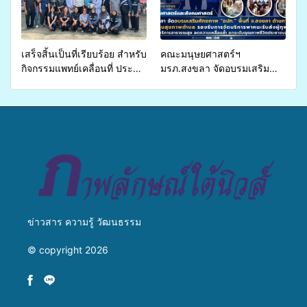
หม่อน
เสร็จสิ้นเป็นที่เรียบร้อย สำหรับ
คณะมนุษยศาสตร์ฯ
กิจกรรมแพทย์เคลื่อนที่ ประจำ
มรภ.สงขลา จัดอบรมเสริม
ปี 2569 เพื่อให้บริการด้าน
ศักยภาพ “อปท.” ด้านการเบิก
สุขภาพแก่ประชาชนในพื้นที่
จ่ายงบกองทุนสุขภาพตำบล
อำเภอจะนะ
รองรับการจัดบริการพาหนะรับ
ส่งผู้ทุพพลภาพเพื่อเข้ารับ
บริการสาธารณสุข ลดความ
เหลื่อมล้ำ ยกระดับคุณภาพ
ชีวิตประชาชนอย่างยั่งยืน
ข่าวสาร ความรู้ วัฒนธรรม
© copyright 2026