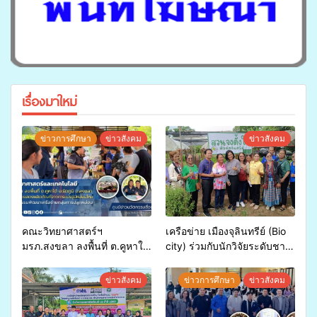
เรื่องมาใหม่
ข่าวการศึกษา
ข่าวสังคม
ข่าวสังคม
คณะวิทยาศาสตร์ฯ
เครือข่าย เมืองจุลินทรีย์ (Bio
มรภ.สงขลา ลงพื้นที่ ต.คูหาใต้
city) ร่วมกับนักวิจัยระดับชาติ
อ.รัตภูมิ ร่วมสาธิตและแสดง
ขยายความรู้สู่ชุมชน”การใช้
ผลิตภัณฑ์จากการแปรรูป
ประโยชน์จากสาหร่ายและ
ข่าวสังคม
ข่าวการศึกษา
ข่าวสังคม
หม่อนไหม ภายใต้กิจกรรม
เห็ดไมคอร์ไรซาสำหรับปลูกไม้
พัฒนาเครือข่ายกลุ่มการปลูก
มีค่า-พืชเศรษฐกิจ”