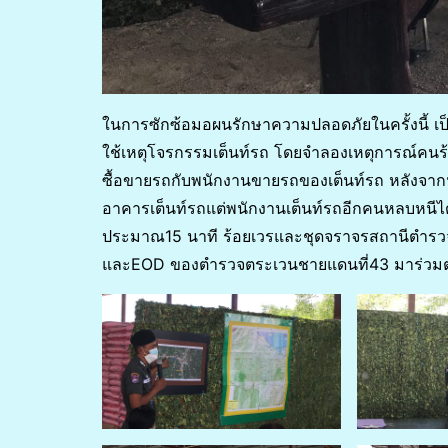
ในการซักซ้อมอผนรักษาความปลอดภัยในครั้งนี้ เป็น
ใช้เหตุโจรกรรมเต็นท์รถ โดยจำลองเหตุการณ์คนร
ซื้อขายรถกับพนักงานขายรถของเต็นท์รถ หลังจากนั
อาคารเต็นท์รถแต่พนักงานเต็นท์รถอีกคนหลบหนีได้
ประมาณ15 นาที ร้อยเวรและชุดจราจรสถานีตำรวจภู
และEOD ของตำรวจตระเวนชายแดนที่43 มาร่วมตร