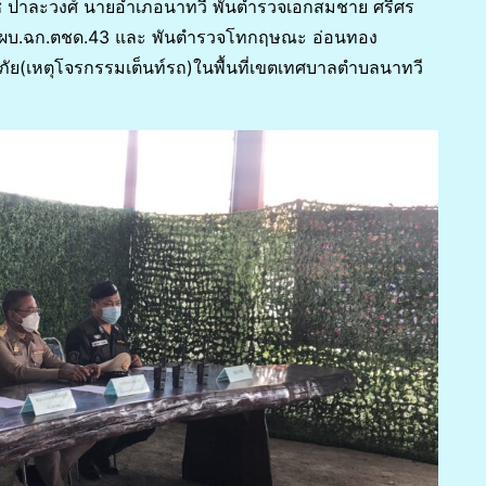
เดช ปาละวงศ์ นายอำเภอนาทวี พันตำรวจเอกสมชาย ศรีศร
4/ผบ.ฉก.ตชด.43 และ พันตำรวจโทกฤษณะ อ่อนทอง
ัย(เหตุโจรกรรมเต็นท์รถ)ในพื้นที่เขตเทศบาลตำบลนาทวี