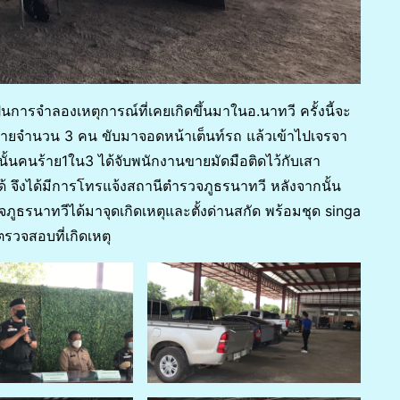
การจำลองเหตุการณ์ที่เคยเกิดขึ้นมาในอ.นาทวี ครั้งนี้จะ
้ายจำนวน 3 คน ขับมาจอดหน้าเต็นท์รถ แล้วเข้าไปเจรจา
้นคนร้าย1ใน3 ได้จับพนักงานขายมัดมือติดไว้กับเสา
 จึงได้มีการโทรแจ้งสถานีตำรวจภูธรนาทวี หลังจากนั้น
ธรนาทวีได้มาจุดเกิดเหตุและตั้งด่านสกัด พร้อมชุด singa
วจสอบที่เกิดเหตุ