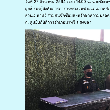
วันที่ 27 สิงหาคม 2564 เวลา 14.00 น. นายชัย
ยุทธ์ รองผู้บังคับการตำรวจตระเวนชายแดนภาค
สวป.อ.นาทวี ร่วมกันซักซ้อมแผนรักษาความปลอดภ
ณ ศูนย์ปฏิบัติการอำเภอนาทวี จ.สงขลา