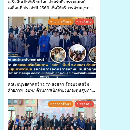
เสร็จสิ้นเป็นที่เรียบร้อย สำหรับกิจกรรมแพทย์
เคลื่อนที่ ประจำปี 2569 เพื่อให้บริการด้านสุขภาพ
แก่ประชาชนในพื้นที่อำเภอจะนะ
ข่าวการศึกษา
ข่าวสังคม
คณะมนุษยศาสตร์ฯ มรภ.สงขลา จัดอบรมเสริม
ศักยภาพ “อปท.” ด้านการเบิกจ่ายงบกองทุนสุขภาพ
ตำบล รองรับการจัดบริการพาหนะรับส่งผู้
ทุพพลภาพเพื่อเข้ารับบริการสาธารณสุข ลดความ
ข่าวการศึกษา
ข่าวสังคม
เหลื่อมล้ำ ยกระดับคุณภาพชีวิตประชาชนอย่าง
ยั่งยืน