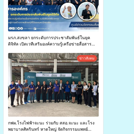
มรภ.สงขลา ยกระดับการประชาสัมพันธ์ในยุค
ดิจิทัล เปิดเวทีเสริมองค์ความรู้เครือข่ายสื่อสาร
องค์กร ระดมสมองวางแนวทางการทำงาน ปูทางสู่
การสร้างภาพลักษณ์ที่ดีของมหาวิทยาลัย
ข่าวสังคม
กฟผ.โรงไฟฟ้าจะนะ ร่วมกับ สสอ.จะนะ และโรง
พยาบาลศิครินทร์ หาดใหญ่ จัดกิจกรรมแพทย์