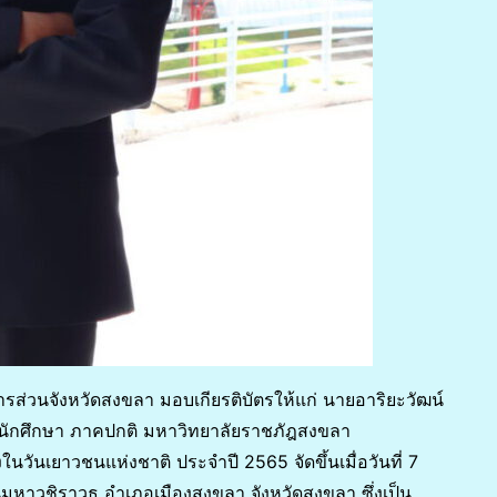
ส่วนจังหวัดสงขลา มอบเกียรติบัตรให้แก่ นายอาริยะวัฒน์
นักศึกษา ภาคปกติ มหาวิทยาลัยราชภัฎสงขลา
งในวันเยาวชนแห่งชาติ ประจำปี 2565 จัดขึ้นเมื่อวันที่ 7
หาวชิราวุธ อำเภอเมืองสงขลา จังหวัดสงขลา ซึ่งเป็น