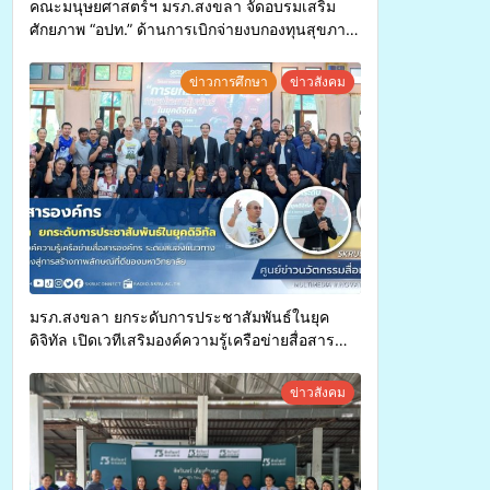
คณะมนุษยศาสตร์ฯ มรภ.สงขลา จัดอบรมเสริม
ศักยภาพ “อปท.” ด้านการเบิกจ่ายงบกองทุนสุขภาพ
ตำบล รองรับการจัดบริการพาหนะรับส่งผู้
ทุพพลภาพเพื่อเข้ารับบริการสาธารณสุข ลดความ
ข่าวการศึกษา
ข่าวสังคม
เหลื่อมล้ำ ยกระดับคุณภาพชีวิตประชาชนอย่าง
ยั่งยืน
มรภ.สงขลา ยกระดับการประชาสัมพันธ์ในยุค
ดิจิทัล เปิดเวทีเสริมองค์ความรู้เครือข่ายสื่อสาร
องค์กร ระดมสมองวางแนวทางการทำงาน ปูทางสู่
การสร้างภาพลักษณ์ที่ดีของมหาวิทยาลัย
ข่าวสังคม