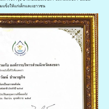
มแข็งให้แก่เด็กและเยาวชน