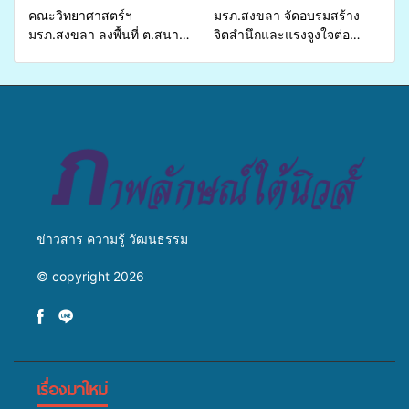
คณะวิทยาศาสตร์ฯ
มรภ.สงขลา จัดอบรมสร้าง
มรภ.สงขลา ลงพื้นที่ ต.สนาม
จิตสำนึกและแรงจูงใจต่อ
ชัย อ.สทิงพระ จัดอบรม “การ
การเตรียมรับมือการ
เพาะเลี้ยงแหนแดงเป็นอาหาร
เปลี่ยนแปลงสภาพภูมิอากาศ
สัตว์” ทดแทนการใช้ปุ๋ยเคมี
ถ่ายทอดองค์ความรู้ ปลูกฝัง
เพิ่มประสิทธิภาพการผลิต ต่อย
วัฒนธรรมใส่ใจสิ่งแวดล้อม
อดสู่อาชีพเสริมในอนาคต
ข่าวสาร ความรู้ วัฒนธรรม
© copyright 2026
เรื่องมาใหม่