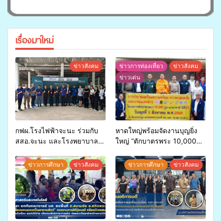
เรื่องมาใหม่
ข่าวสังคม
ข่าวการท่องเที่ยว
ข่าวสังคม
ข่าวเด่น
กฟผ.โรงไฟฟ้าจะนะ ร่วมกับ
หาดใหญ่พร้อมจัดงานบุญยิ่ง
สสอ.จะนะ และโรงพยาบาล
ใหญ่ “ตักบาตรพระ 10,000
ศิครินทร์ หาดใหญ่ จัดกิจกรรม
รูป นานาชาติ เพื่อแม่…เพื่อ
แพทย์เคลื่อนที่ ประจำปี 2569
พ่อ” ปีที่ 23 รวมพลัง
ข่าวการศึกษา
ข่าวสังคม
ข่าวการศึกษา
ข่าวสังคม
พุทธศาสนิกชน 4 ประเทศ
สืบสานประเพณีแห่งศรัทธา