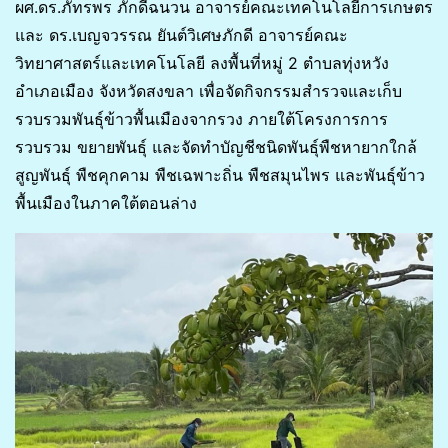
ผศ.ดร.ภัทรพร ภักดีฉนวน อาจารย์คณะเทคโนโลยีการเกษตร
และ ดร.เบญจวรรณ ยันต์วิเศษภักดี อาจารย์คณะ
วิทยาศาสตร์และเทคโนโลยี ลงพื้นที่หมู่ 2 ตำบลทุ่งหวัง
อำเภอเมือง จังหวัดสงขลา เพื่อจัดกิจกรรมสำรวจและเก็บ
รวบรวมพันธุ์ข้าวพื้นเมืองจากรวง ภายใต้โครงการการ
รวบรวม ขยายพันธุ์ และจัดทำบัญชีชนิดพันธุ์พืชหายากใกล้
สูญพันธุ์ พืชคุกคาม พืชเฉพาะถิ่น พืชสมุนไพร และพันธุ์ข้าว
พื้นเมืองในภาคใต้ตอนล่าง