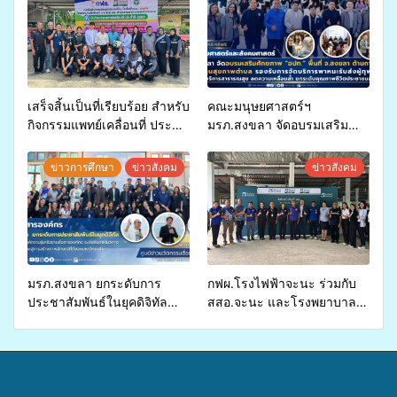
เสร็จสิ้นเป็นที่เรียบร้อย สำหรับ
คณะมนุษยศาสตร์ฯ
กิจกรรมแพทย์เคลื่อนที่ ประจำ
มรภ.สงขลา จัดอบรมเสริม
ปี 2569 เพื่อให้บริการด้าน
ศักยภาพ “อปท.” ด้านการเบิก
สุขภาพแก่ประชาชนในพื้นที่
จ่ายงบกองทุนสุขภาพตำบล
ข่าวการศึกษา
ข่าวสังคม
ข่าวสังคม
อำเภอจะนะ
รองรับการจัดบริการพาหนะรับ
ส่งผู้ทุพพลภาพเพื่อเข้ารับ
บริการสาธารณสุข ลดความ
เหลื่อมล้ำ ยกระดับคุณภาพ
ชีวิตประชาชนอย่างยั่งยืน
มรภ.สงขลา ยกระดับการ
กฟผ.โรงไฟฟ้าจะนะ ร่วมกับ
ประชาสัมพันธ์ในยุคดิจิทัล
สสอ.จะนะ และโรงพยาบาล
เปิดเวทีเสริมองค์ความรู้เครือ
ศิครินทร์ หาดใหญ่ จัดกิจกรรม
ข่ายสื่อสารองค์กร ระดมสมอง
แพทย์เคลื่อนที่ ประจำปี 2569
วางแนวทางการทำงาน ปูทาง
สู่การสร้างภาพลักษณ์ที่ดีของ
มหาวิทยาลัย