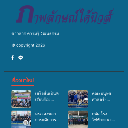
ข่าวสาร ความรู้ วัฒนธรรม
© copyright 2026
เรื่องมาใหม่
เสร็จสิ้นเป็นที่
คณะมนุษย
เรียบร้อย
ศาสตร์ฯ
สำหรับ
มรภ.สงขลา
กิจกรรมแพทย์
จัดอบรมเสริม
มรภ.สงขลา
กฟผ.โรง
เคลื่อนที่
ศักยภาพ
ยกระดับการ
ไฟฟ้าจะนะ
ประจำปี
“อปท.” ด้าน
ประชาสัมพันธ์
ร่วมกับ