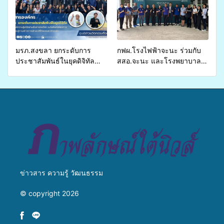
ส่งผู้ทุพพลภาพเพื่อเข้ารับ
บริการสาธารณสุข ลดความ
เหลื่อมล้ำ ยกระดับคุณภาพ
ชีวิตประชาชนอย่างยั่งยืน
มรภ.สงขลา ยกระดับการ
กฟผ.โรงไฟฟ้าจะนะ ร่วมกับ
ประชาสัมพันธ์ในยุคดิจิทัล
สสอ.จะนะ และโรงพยาบาล
เปิดเวทีเสริมองค์ความรู้เครือ
ศิครินทร์ หาดใหญ่ จัดกิจกรรม
ข่ายสื่อสารองค์กร ระดมสมอง
แพทย์เคลื่อนที่ ประจำปี 2569
วางแนวทางการทำงาน ปูทาง
สู่การสร้างภาพลักษณ์ที่ดีของ
มหาวิทยาลัย
ข่าวสาร ความรู้ วัฒนธรรม
© copyright 2026