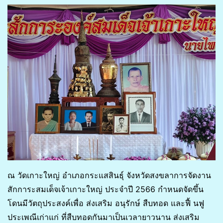
ณ วัดเกาะใหญ่ อำเภอกระแส​สินธุ์​ จังหวัด​สงขลาการจัดงาน
สักการะสมเด็จเจ้าเกาะใหญ่ ประจำปี 2566 กำหนดจัดขึ้น
โดนมีวัตถุประสงค์เพื่อ ส่งเสริม อนุรักษ์ สืบทอด และฟื้ นฟู
ประเพณีเก่าแก่ ที่สืบทอดกันมาเป็นเวลายาวนาน ส่งเสริม