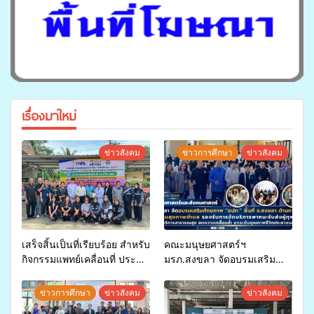
เรื่องมาใหม่
ข่าวสังคม
ข่าวการศึกษา
ข่าวสังคม
เสร็จสิ้นเป็นที่เรียบร้อย สำหรับ
คณะมนุษยศาสตร์ฯ
กิจกรรมแพทย์เคลื่อนที่ ประจำ
มรภ.สงขลา จัดอบรมเสริม
ปี 2569 เพื่อให้บริการด้าน
ศักยภาพ “อปท.” ด้านการเบิก
สุขภาพแก่ประชาชนในพื้นที่
จ่ายงบกองทุนสุขภาพตำบล
ข่าวการศึกษา
ข่าวสังคม
ข่าวสังคม
อำเภอจะนะ
รองรับการจัดบริการพาหนะรับ