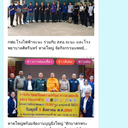
กฟผ.โรงไฟฟ้าจะนะ ร่วมกับ สสอ.จะนะ และโรง
พยาบาลศิครินทร์ หาดใหญ่ จัดกิจกรรมแพทย์
เคลื่อนที่ ประจำปี 2569
ข่าวการท่องเที่ยว
ข่าวสังคม
ข่าวเด่น
หาดใหญ่พร้อมจัดงานบุญยิ่งใหญ่ “ตักบาตรพระ