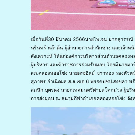
เมื่อวันที่30 มีนาคม 2566นายไพเจน มากสุวรรณ์
นรินทร์ หล้าต้น ผู้อำนวยการสำนักช่าง และเจ้าหน
สังเคราะห์ ให้แก่องค์การบริหารส่วนตำบลคลองห
ผู้บริหาร และข้าราชการร่วมรับมอบ โดยมีนายมาน
สภ.คลองหอยโข่ง นายเดชอิศม์ ขาวทอง รองหัว
สุภาพร กำเนิดผล ส.ส.เขต 6 พรรคปชป.สงขลา พ
สมนึก บุตรคง นายกเทศมนตรีตำบลโคกม่วง ผู้บริ
การส่งมอบ ณ สนามกีฬาอำเภอคลองหอยโข่ง จัง