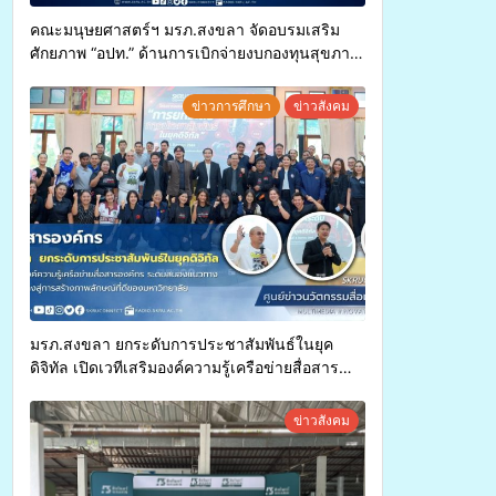
คณะมนุษยศาสตร์ฯ มรภ.สงขลา จัดอบรมเสริม
ศักยภาพ “อปท.” ด้านการเบิกจ่ายงบกองทุนสุขภาพ
ตำบล รองรับการจัดบริการพาหนะรับส่งผู้
ทุพพลภาพเพื่อเข้ารับบริการสาธารณสุข ลดความ
ข่าวการศึกษา
ข่าวสังคม
เหลื่อมล้ำ ยกระดับคุณภาพชีวิตประชาชนอย่าง
ยั่งยืน
มรภ.สงขลา ยกระดับการประชาสัมพันธ์ในยุค
ดิจิทัล เปิดเวทีเสริมองค์ความรู้เครือข่ายสื่อสาร
องค์กร ระดมสมองวางแนวทางการทำงาน ปูทางสู่
การสร้างภาพลักษณ์ที่ดีของมหาวิทยาลัย
ข่าวสังคม