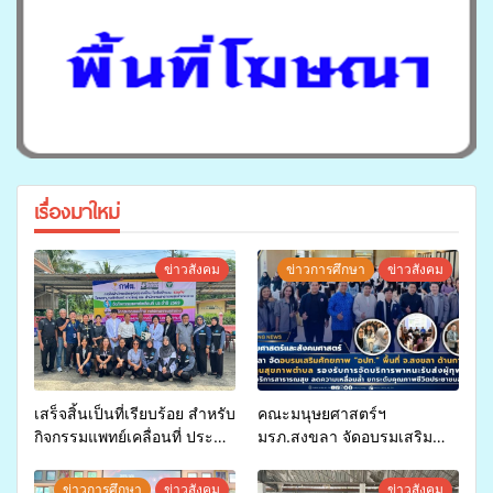
เรื่องมาใหม่
ข่าวสังคม
ข่าวการศึกษา
ข่าวสังคม
เสร็จสิ้นเป็นที่เรียบร้อย สำหรับ
คณะมนุษยศาสตร์ฯ
กิจกรรมแพทย์เคลื่อนที่ ประจำ
มรภ.สงขลา จัดอบรมเสริม
ปี 2569 เพื่อให้บริการด้าน
ศักยภาพ “อปท.” ด้านการเบิก
สุขภาพแก่ประชาชนในพื้นที่
จ่ายงบกองทุนสุขภาพตำบล
ข่าวการศึกษา
ข่าวสังคม
ข่าวสังคม