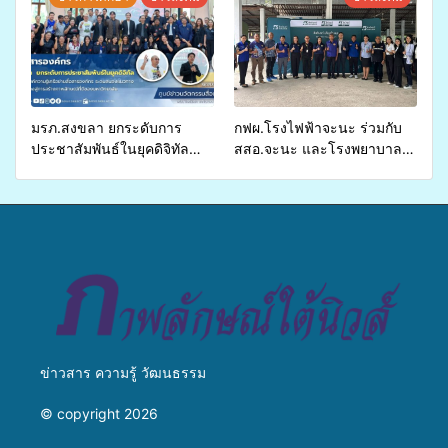
อำเภอจะนะ
รองรับการจัดบริการพาหนะรับ
ส่งผู้ทุพพลภาพเพื่อเข้ารับ
บริการสาธารณสุข ลดความ
เหลื่อมล้ำ ยกระดับคุณภาพ
ชีวิตประชาชนอย่างยั่งยืน
มรภ.สงขลา ยกระดับการ
กฟผ.โรงไฟฟ้าจะนะ ร่วมกับ
ประชาสัมพันธ์ในยุคดิจิทัล
สสอ.จะนะ และโรงพยาบาล
เปิดเวทีเสริมองค์ความรู้เครือ
ศิครินทร์ หาดใหญ่ จัดกิจกรรม
ข่ายสื่อสารองค์กร ระดมสมอง
แพทย์เคลื่อนที่ ประจำปี 2569
วางแนวทางการทำงาน ปูทาง
สู่การสร้างภาพลักษณ์ที่ดีของ
มหาวิทยาลัย
ข่าวสาร ความรู้ วัฒนธรรม
© copyright 2026