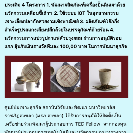
ประเดิม 4 โครงการ 1. พัฒนาผลิตภัณฑ์เครื่องปั้นดินเผาด้วย
นวัตกรรมเคลือบขี้เถ้าฯ 2. ใช้ระบบ IOT ในอุตสาหกรรม
เพาะเลี้ยงปลากัดสวยงามเชิงพาณิชย์ 3. ผลิตภัณฑ์โจ๊กกึ่ง
สำเร็จรูปรสแกงเลียงปลีกล้วยในบรรจุภัณฑ์ถ้วยร้อน 4.
นวัตกรรมการแปรรูปกาแฟคั่วปรุงผสม ผ่านการอนุมัติรอบ
แรก ลุ้นรับเงินรางวัลทีมละ 100,00 บาท ในการพัฒนาธุรกิจ
ศูนย์บ่มเพาะธุรกิจ สถาบันวิจัยและพัฒนา มหาวิทยาลัย
ราชภัฏสงขลา (มรภ.สงขลา) ได้รับการอนุมัติให้จัดตั้งเป็น
เครือข่ายร่วมพัฒนาผู้ประกอบการ TED Fellow จากกองทุน
พัฒนาผู้ประกอบการเทคโนโลยีและนวัตกรรม กระทรวงการ