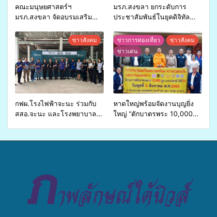
คณะมนุษยศาสตร์ฯ
มรภ.สงขลา ยกระดับการ
มรภ.สงขลา จัดอบรมเสริม
ประชาสัมพันธ์ในยุคดิจิทัล
ศักยภาพ “อปท.” ด้านการเบิก
เปิดเวทีเสริมองค์ความรู้เครือ
จ่ายงบกองทุนสุขภาพตำบล
ข่ายสื่อสารองค์กร ระดมสมอง
ข่าวสังคม
ข่าวการท่องเที่ยว
ข่าวสังคม
รองรับการจัดบริการพาหนะรับ
วางแนวทางการทำงาน ปูทาง
ข่าวเด่น
ส่งผู้ทุพพลภาพเพื่อเข้ารับ
สู่การสร้างภาพลักษณ์ที่ดีของ
บริการสาธารณสุข ลดความ
มหาวิทยาลัย
เหลื่อมล้ำ ยกระดับคุณภาพ
ชีวิตประชาชนอย่างยั่งยืน
กฟผ.โรงไฟฟ้าจะนะ ร่วมกับ
หาดใหญ่พร้อมจัดงานบุญยิ่ง
สสอ.จะนะ และโรงพยาบาล
ใหญ่ “ตักบาตรพระ 10,000
ศิครินทร์ หาดใหญ่ จัดกิจกรรม
รูป นานาชาติ เพื่อแม่…เพื่อ
แพทย์เคลื่อนที่ ประจำปี 2569
พ่อ” ปีที่ 23 รวมพลัง
พุทธศาสนิกชน 4 ประเทศ
สืบสานประเพณีแห่งศรัทธา