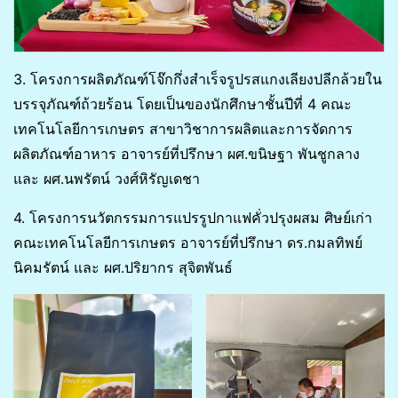
3. โครงการผลิตภัณฑ์โจ๊กกึ่งสำเร็จรูปรสแกงเลียงปลีกล้วยใน
บรรจุภัณฑ์ถ้วยร้อน โดยเป็นของนักศึกษาชั้นปีที่ 4 คณะ
เทคโนโลยีการเกษตร สาขาวิชาการผลิตและการจัดการ
ผลิตภัณฑ์อาหาร อาจารย์ที่ปรึกษา ผศ.ขนิษฐา พันชูกลาง
และ ผศ.นพรัตน์ วงศ์หิรัญเดชา
4. โครงการนวัตกรรมการแปรรูปกาแฟคั่วปรุงผสม ศิษย์เก่า
คณะเทคโนโลยีการเกษตร อาจารย์ที่ปรึกษา ดร.กมลทิพย์
นิคมรัตน์ และ ผศ.ปริยากร สุจิตพันธ์