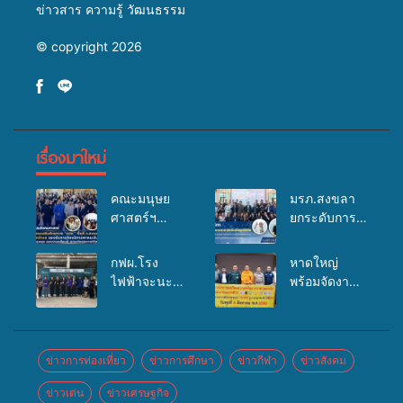
ข่าวสาร ความรู้ วัฒนธรรม
© copyright 2026
เรื่องมาใหม่
คณะมนุษย
มรภ.สงขลา
ศาสตร์ฯ
ยกระดับการ
มรภ.สงขลา
ประชาสัมพันธ์
จัดอบรมเสริม
ในยุคดิจิทัล
กฟผ.โรง
หาดใหญ่
ศักยภาพ
เปิดเวทีเสริม
ไฟฟ้าจะนะ
พร้อมจัดงาน
“อปท.” ด้าน
องค์ความรู้
ร่วมกับ
บุญยิ่งใหญ่
การเบิกจ่ายงบ
เครือข่าย
สสอ.จะนะ
“ตักบาตรพระ
กองทุน
สื่อสารองค์กร
และโรง
10,000 รูป
สุขภาพตำบล
ระดมสมอง
พยาบาลศิคริ
นานาชาติ
ข่าวการท่องเที่ยว
ข่าวการศึกษา
ข่าวกีฬา
ข่าวสังคม
รองรับการจัด
วางแนวทาง
นทร์ หาดใหญ่
เพื่อแม่…เพื่อ
บริการพาหนะ
การทำงาน ปู
ข่าวเด่น
ข่าวเศรษฐกิจ
จัดกิจกรรม
พ่อ” ปีที่ 23