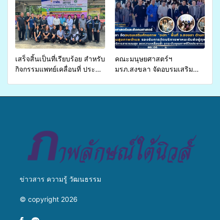
หม่อนไหม ภายใต้กิจกรรม
เห็ดไมคอร์ไรซาสำหรับปลูกไม้
พัฒนาเครือข่ายกลุ่มการปลูก
มีค่า-พืชเศรษฐกิจ”
หม่อน
เสร็จสิ้นเป็นที่เรียบร้อย สำหรับ
คณะมนุษยศาสตร์ฯ
กิจกรรมแพทย์เคลื่อนที่ ประจำ
มรภ.สงขลา จัดอบรมเสริม
ปี 2569 เพื่อให้บริการด้าน
ศักยภาพ “อปท.” ด้านการเบิก
สุขภาพแก่ประชาชนในพื้นที่
จ่ายงบกองทุนสุขภาพตำบล
อำเภอจะนะ
รองรับการจัดบริการพาหนะรับ
ส่งผู้ทุพพลภาพเพื่อเข้ารับ
บริการสาธารณสุข ลดความ
เหลื่อมล้ำ ยกระดับคุณภาพ
ชีวิตประชาชนอย่างยั่งยืน
ข่าวสาร ความรู้ วัฒนธรรม
© copyright 2026