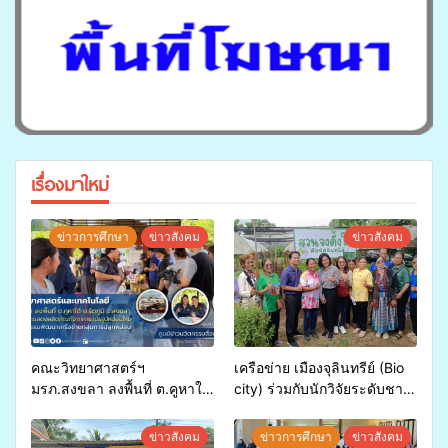
เรื่องมาใหม่
ข่าวการศึกษา
ข่าวสังคม
ข่าวสังคม
คณะวิทยาศาสตร์ฯ
เครือข่าย เมืองจุลินทรีย์ (Bio
มรภ.สงขลา ลงพื้นที่ ต.คูหาใต้
city) ร่วมกับนักวิจัยระดับชาติ
อ.รัตภูมิ ร่วมสาธิตและแสดง
ขยายความรู้สู่ชุมชน”การใช้
ผลิตภัณฑ์จากการแปรรูป
ประโยชน์จากสาหร่ายและ
ข่าวสังคม
ข่าวการศึกษา
ข่าวสังคม