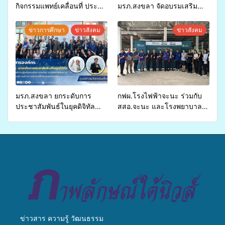
กิจกรรมแพทย์เคลื่อนที่ ประจำ
มรภ.สงขลา จัดอบรมเสริม
ปี 2569 เพื่อให้บริการด้าน
ศักยภาพ “อปท.” ด้านการเบิก
สุขภาพแก่ประชาชนในพื้นที่
จ่ายงบกองทุนสุขภาพตำบล
ข่าวการศึกษา
ข่าวสังคม
ข่าวสังคม
อำเภอจะนะ
รองรับการจัดบริการพาหนะรับ
ส่งผู้ทุพพลภาพเพื่อเข้ารับ
บริการสาธารณสุข ลดความ
เหลื่อมล้ำ ยกระดับคุณภาพ
ชีวิตประชาชนอย่างยั่งยืน
มรภ.สงขลา ยกระดับการ
กฟผ.โรงไฟฟ้าจะนะ ร่วมกับ
ประชาสัมพันธ์ในยุคดิจิทัล
สสอ.จะนะ และโรงพยาบาล
เปิดเวทีเสริมองค์ความรู้เครือ
ศิครินทร์ หาดใหญ่ จัดกิจกรรม
ข่ายสื่อสารองค์กร ระดมสมอง
แพทย์เคลื่อนที่ ประจำปี 2569
วางแนวทางการทำงาน ปูทาง
สู่การสร้างภาพลักษณ์ที่ดีของ
มหาวิทยาลัย
ข่าวสาร ความรู้ วัฒนธรรม