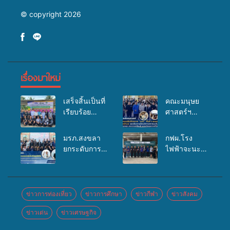
© copyright 2026
เรื่องมาใหม่
เสร็จสิ้นเป็นที่
คณะมนุษย
เรียบร้อย
ศาสตร์ฯ
สำหรับ
มรภ.สงขลา
กิจกรรมแพทย์
จัดอบรมเสริม
มรภ.สงขลา
กฟผ.โรง
เคลื่อนที่
ศักยภาพ
ยกระดับการ
ไฟฟ้าจะนะ
ประจำปี
“อปท.” ด้าน
ประชาสัมพันธ์
ร่วมกับ
2569 เพื่อให้
การเบิกจ่ายงบ
ในยุคดิจิทัล
สสอ.จะนะ
บริการด้าน
กองทุน
เปิดเวทีเสริม
และโรง
สุขภาพแก่
สุขภาพตำบล
องค์ความรู้
พยาบาลศิคริ
ข่าวการท่องเที่ยว
ข่าวการศึกษา
ข่าวกีฬา
ข่าวสังคม
ประชาชนใน
รองรับการจัด
เครือข่าย
นทร์ หาดใหญ่
พื้นที่อำเภอ
บริการพาหนะ
ข่าวเด่น
ข่าวเศรษฐกิจ
สื่อสารองค์กร
จัดกิจกรรม
จะนะ
รับส่งผู้
ระดมสมอง
แพทย์เคลื่อนที่