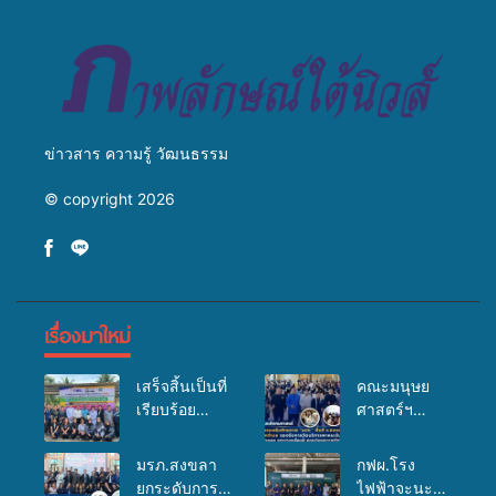
มหาวิทยาลัย
ข่าวสาร ความรู้ วัฒนธรรม
© copyright 2026
เรื่องมาใหม่
เสร็จสิ้นเป็นที่
คณะมนุษย
เรียบร้อย
ศาสตร์ฯ
สำหรับ
มรภ.สงขลา
กิจกรรมแพทย์
จัดอบรมเสริม
มรภ.สงขลา
กฟผ.โรง
เคลื่อนที่
ศักยภาพ
ยกระดับการ
ไฟฟ้าจะนะ