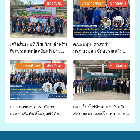
ข่าวสังคม
ข่าวการศึกษา
ข่าวสังคม
เสร็จสิ้นเป็นที่เรียบร้อย สำหรับ
คณะมนุษยศาสตร์ฯ
กิจกรรมแพทย์เคลื่อนที่ ประจำ
มรภ.สงขลา จัดอบรมเสริม
ปี 2569 เพื่อให้บริการด้าน
ศักยภาพ “อปท.” ด้านการเบิก
สุขภาพแก่ประชาชนในพื้นที่
จ่ายงบกองทุนสุขภาพตำบล
ข่าวการศึกษา
ข่าวสังคม
ข่าวสังคม
อำเภอจะนะ
รองรับการจัดบริการพาหนะรับ
ส่งผู้ทุพพลภาพเพื่อเข้ารับ
บริการสาธารณสุข ลดความ
เหลื่อมล้ำ ยกระดับคุณภาพ
ชีวิตประชาชนอย่างยั่งยืน
มรภ.สงขลา ยกระดับการ
กฟผ.โรงไฟฟ้าจะนะ ร่วมกับ
ประชาสัมพันธ์ในยุคดิจิทัล
สสอ.จะนะ และโรงพยาบาล
เปิดเวทีเสริมองค์ความรู้เครือ
ศิครินทร์ หาดใหญ่ จัดกิจกรรม
ข่ายสื่อสารองค์กร ระดมสมอง
แพทย์เคลื่อนที่ ประจำปี 2569
วางแนวทางการทำงาน ปูทาง
สู่การสร้างภาพลักษณ์ที่ดีของ