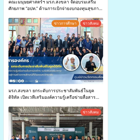
คณะมนุษยศาสตร์ฯ มรภ.สงขลา จัดอบรมเสริม
ศักยภาพ “อปท.” ด้านการเบิกจ่ายงบกองทุนสุขภาพ
ตำบล รองรับการจัดบริการพาหนะรับส่งผู้
ทุพพลภาพเพื่อเข้ารับบริการสาธารณสุข ลดความ
ข่าวการศึกษา
ข่าวสังคม
เหลื่อมล้ำ ยกระดับคุณภาพชีวิตประชาชนอย่าง
ยั่งยืน
มรภ.สงขลา ยกระดับการประชาสัมพันธ์ในยุค
ดิจิทัล เปิดเวทีเสริมองค์ความรู้เครือข่ายสื่อสาร
องค์กร ระดมสมองวางแนวทางการทำงาน ปูทางสู่
การสร้างภาพลักษณ์ที่ดีของมหาวิทยาลัย
ข่าวสังคม