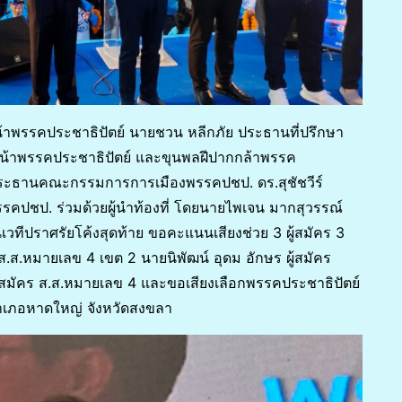
ัวหน้าพรรคประชาธิปัตย์ นายชวน หลีกภัย ประธานที่ปรึกษา
หน้าพรรคประชาธิปัตย์ และขุนพลฝีปากกล้าพรรค
 ประธานคณะกรรมการการเมืองพรรคปชป. ดร.สุชัชวีร์
รรคปชป. ร่วมด้วยผู้นำท้องที่ โดยนายไพเจน มากสุวรรณ์
ีปราศรัยโค้งสุดท้าย ขอคะแนนเสียงช่วย 3 ผู้สมัคร 3
 ส.ส.หมายเลข 4 เขต 2 นายนิพัฒน์ อุดม อักษร ผู้สมัคร
สมัคร ส.ส.หมายเลข 4 และขอเสียงเลือกพรรคประชาธิปัตย์
เภอหาดใหญ่ จังหวัดสงขลา