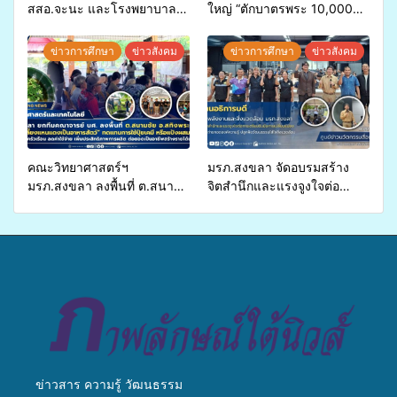
สสอ.จะนะ และโรงพยาบาล
ใหญ่ “ตักบาตรพระ 10,000
ศิครินทร์ หาดใหญ่ จัดกิจกรรม
รูป นานาชาติ เพื่อแม่…เพื่อ
แพทย์เคลื่อนที่ ประจำปี 2569
พ่อ” ปีที่ 23 รวมพลัง
ข่าวการศึกษา
ข่าวสังคม
ข่าวการศึกษา
ข่าวสังคม
พุทธศาสนิกชน 4 ประเทศ
สืบสานประเพณีแห่งศรัทธา
คณะวิทยาศาสตร์ฯ
มรภ.สงขลา จัดอบรมสร้าง
มรภ.สงขลา ลงพื้นที่ ต.สนาม
จิตสำนึกและแรงจูงใจต่อ
ชัย อ.สทิงพระ จัดอบรม “การ
การเตรียมรับมือการ
เพาะเลี้ยงแหนแดงเป็นอาหาร
เปลี่ยนแปลงสภาพภูมิอากาศ
สัตว์” ทดแทนการใช้ปุ๋ยเคมี
ถ่ายทอดองค์ความรู้ ปลูกฝัง
เพิ่มประสิทธิภาพการผลิต ต่อย
วัฒนธรรมใส่ใจสิ่งแวดล้อม
อดสู่อาชีพเสริมในอนาคต
ข่าวสาร ความรู้ วัฒนธรรม