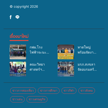
© copyright 2026
เรื่องมาใหม่
กฟผ.โรง
หาดใหญ่
ไฟฟ้าจะนะ
พร้อมจัดงาน
ร่วมกับ
บุญยิ่งใหญ่
สสอ.จะนะ
“ตักบาตรพระ
คณะวิทยา
มรภ.สงขลา
และโรง
10,000 รูป
ศาสตร์ฯ
จัดอบรมสร้าง
พยาบาลศิคริ
นานาชาติ
มรภ.สงขลา
จิตสำนึกและ
นทร์ หาดใหญ่
เพื่อแม่…เพื่อ
ลงพื้นที่
แรงจูงใจต่อ
จัดกิจกรรม
พ่อ” ปีที่ 23
ต.สนามชัย
การเตรียม
แพทย์เคลื่อนที่
รวมพลัง
อ.สทิงพระ จัด
รับมือการ
ข่าวการท่องเที่ยว
ข่าวการศึกษา
ข่าวกีฬา
ข่าวสังคม
ประจำปี
พุทธศาสนิกชน
อบรม “การ
เปลี่ยนแปลง
2569
4 ประเทศ
ข่าวเด่น
ข่าวเศรษฐกิจ
เพาะเลี้ยง
สภาพภูมิ
สืบสาน
แหนแดงเป็น
อากาศ
ประเพณีแห่ง