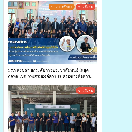
ทุพพลภาพเพื่อเข้ารับบริการสาธารณสุข ลดความ
ข่าวการศึกษา
ข่าวสังคม
เหลื่อมล้ำ ยกระดับคุณภาพชีวิตประชาชนอย่าง
ยั่งยืน
มรภ.สงขลา ยกระดับการประชาสัมพันธ์ในยุค
ดิจิทัล เปิดเวทีเสริมองค์ความรู้เครือข่ายสื่อสาร
องค์กร ระดมสมองวางแนวทางการทำงาน ปูทางสู่
การสร้างภาพลักษณ์ที่ดีของมหาวิทยาลัย
ข่าวสังคม