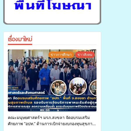
เรื่องมาใหม่
ข่าวการศึกษา
ข่าวสังคม
คณะมนุษยศาสตร์ฯ มรภ.สงขลา จัดอบรมเสริม
ศักยภาพ “อปท.” ด้านการเบิกจ่ายงบกองทุนสุขภาพ
ตำบล รองรับการจัดบริการพาหนะรับส่งผู้