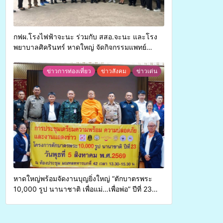
กฟผ.โรงไฟฟ้าจะนะ ร่วมกับ สสอ.จะนะ และโรง
พยาบาลศิครินทร์ หาดใหญ่ จัดกิจกรรมแพทย์
เคลื่อนที่ ประจำปี 2569
ข่าวการท่องเที่ยว
ข่าวสังคม
ข่าวเด่น
หาดใหญ่พร้อมจัดงานบุญยิ่งใหญ่ “ตักบาตรพระ
10,000 รูป นานาชาติ เพื่อแม่…เพื่อพ่อ” ปีที่ 23
รวมพลังพุทธศาสนิกชน 4 ประเทศ สืบสาน
ประเพณีแห่งศรัทธา