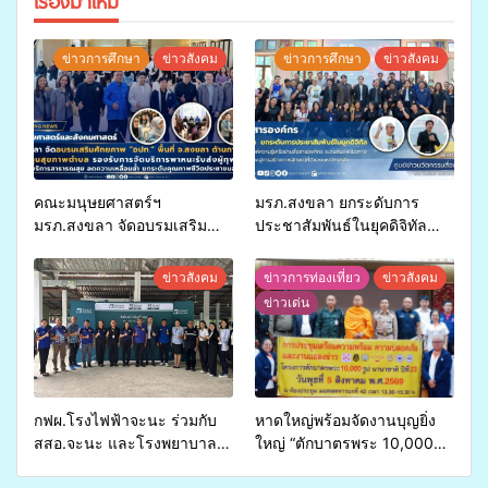
เรื่องมาใหม่
ข่าวการศึกษา
ข่าวสังคม
ข่าวการศึกษา
ข่าวสังคม
คณะมนุษยศาสตร์ฯ
มรภ.สงขลา ยกระดับการ
มรภ.สงขลา จัดอบรมเสริม
ประชาสัมพันธ์ในยุคดิจิทัล
ศักยภาพ “อปท.” ด้านการเบิก
เปิดเวทีเสริมองค์ความรู้เครือ
จ่ายงบกองทุนสุขภาพตำบล
ข่ายสื่อสารองค์กร ระดมสมอง
ข่าวสังคม
ข่าวการท่องเที่ยว
ข่าวสังคม
รองรับการจัดบริการพาหนะรับ
วางแนวทางการทำงาน ปูทาง
ข่าวเด่น
ส่งผู้ทุพพลภาพเพื่อเข้ารับ
สู่การสร้างภาพลักษณ์ที่ดีของ
บริการสาธารณสุข ลดความ
มหาวิทยาลัย
เหลื่อมล้ำ ยกระดับคุณภาพ
ชีวิตประชาชนอย่างยั่งยืน
กฟผ.โรงไฟฟ้าจะนะ ร่วมกับ
หาดใหญ่พร้อมจัดงานบุญยิ่ง
สสอ.จะนะ และโรงพยาบาล
ใหญ่ “ตักบาตรพระ 10,000
ศิครินทร์ หาดใหญ่ จัดกิจกรรม
รูป นานาชาติ เพื่อแม่…เพื่อ