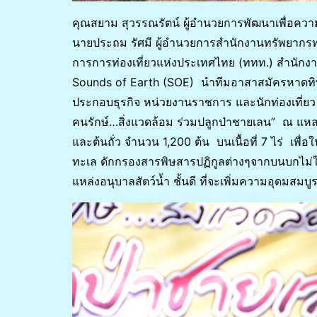
คุณสยาม สุวรรณรัตน์ ผู้อำนวยการพัฒนาเพื่อความย
นายประถม รัศมี ผู้อำนวยการสำนักงานทรัพยากรท
การการท่องเที่ยวแห่งประเทศไทย (ททท.) สำนักงานพัง
Sounds of Earth (SOE) นำทีมอาสาสมัครหาดทิพย์ 
ประกอบธุรกิจ หน่วยงานราชการ และนักท่องเที่ยว 
คนรักษ์…สิ่งแวดล้อม ร่วมปลูกป่าชายเลน” ณ แหลม
และต้นถั่ว จำนวน 1,200 ต้น บนเนื้อที่ 7 ไร่ เพื
ทะเล ดักกรองสารพิษสารปฏิกูลต่างๆจากบนบกไม่ให
แหล่งอนุบาลสัตว์น้ำ ชั้นดี ที่จะเพิ่มความอุดมสม