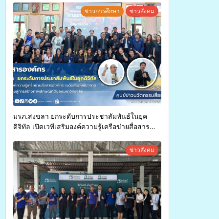
ทุพพลภาพเพื่อเข้ารับบริการสาธารณสุข ลดความ
ข่าวการศึกษา
ข่าวสังคม
เหลื่อมล้ำ ยกระดับคุณภาพชีวิตประชาชนอย่าง
ยั่งยืน
มรภ.สงขลา ยกระดับการประชาสัมพันธ์ในยุค
ดิจิทัล เปิดเวทีเสริมองค์ความรู้เครือข่ายสื่อสาร
องค์กร ระดมสมองวางแนวทางการทำงาน ปูทางสู่
การสร้างภาพลักษณ์ที่ดีของมหาวิทยาลัย
ข่าวสังคม