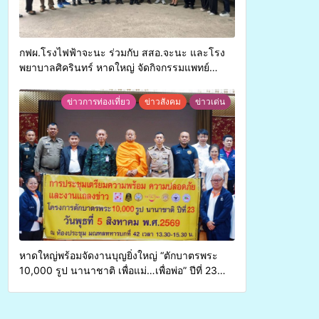
กฟผ.โรงไฟฟ้าจะนะ ร่วมกับ สสอ.จะนะ และโรง
พยาบาลศิครินทร์ หาดใหญ่ จัดกิจกรรมแพทย์
เคลื่อนที่ ประจำปี 2569
ข่าวการท่องเที่ยว
ข่าวสังคม
ข่าวเด่น
หาดใหญ่พร้อมจัดงานบุญยิ่งใหญ่ “ตักบาตรพระ
10,000 รูป นานาชาติ เพื่อแม่…เพื่อพ่อ” ปีที่ 23
รวมพลังพุทธศาสนิกชน 4 ประเทศ สืบสาน
ประเพณีแห่งศรัทธา