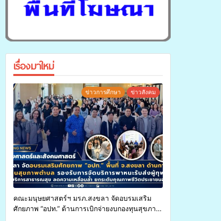
เรื่องมาใหม่
ข่าวการศึกษา
ข่าวสังคม
คณะมนุษยศาสตร์ฯ มรภ.สงขลา จัดอบรมเสริม
ศักยภาพ “อปท.” ด้านการเบิกจ่ายงบกองทุนสุขภาพ
ตำบล รองรับการจัดบริการพาหนะรับส่งผู้