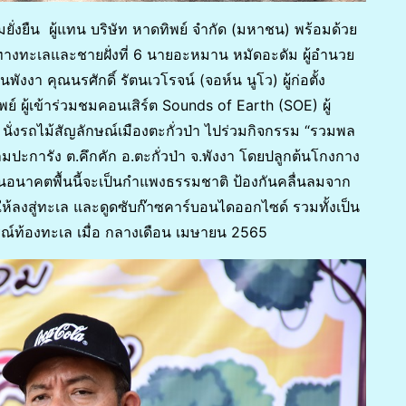
ั่งยืน ผู้แทน บริษัท หาดทิพย์ จำกัด (มหาชน) พร้อมด้วย
างทะเลและชายฝั่งที่ 6 นายอะหมาน หมัดอะดัม ผู้อำนวย
งา คุณนรศักดิ์ รัตนเวโรจน์ (จอห์น นูโว) ผู้ก่อตั้ง
ผู้เข้าร่วมชมคอนเสิร์ต Sounds of Earth (SOE) ผู้
นั่งรถไม้สัญลักษณ์เมืองตะกั่วป่า ไปร่วมกิจกรรม “รวมพล
ปะการัง ต.คึกคัก อ.ตะกั่วป่า จ.พังงา โดยปลูกต้นโกงกาง
่อในอนาคตพื้นนี้จะเป็นกำแพงธรรมชาติ ป้องกันคลื่นลมจาก
้ลงสู่ทะเล และดูดซับก๊าซคาร์บอนไดออกไซด์ รวมทั้งเป็น
บูรณ์ท้องทะเล เมื่อ กลางเดือน เมษายน 2565