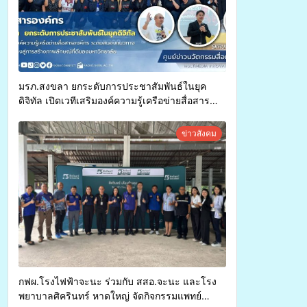
มรภ.สงขลา ยกระดับการประชาสัมพันธ์ในยุค
ดิจิทัล เปิดเวทีเสริมองค์ความรู้เครือข่ายสื่อสาร
องค์กร ระดมสมองวางแนวทางการทำงาน ปูทางสู่
การสร้างภาพลักษณ์ที่ดีของมหาวิทยาลัย
ข่าวสังคม
กฟผ.โรงไฟฟ้าจะนะ ร่วมกับ สสอ.จะนะ และโรง
พยาบาลศิครินทร์ หาดใหญ่ จัดกิจกรรมแพทย์